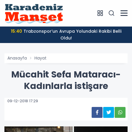
15:55
Sümela Manastırı'nda Ayin Masaya Yatırıldı
Anasayfa
Hayat
Mücahit Sefa Mataracı-
Kadınlarla istişare
09-12-2018 17:29