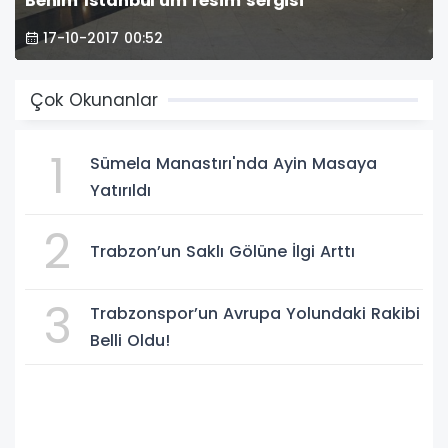
Benim İstanbul'um resim sergisi
17-10-2017 00:52
Çok Okunanlar
1
Sümela Manastırı'nda Ayin Masaya
Yatırıldı
2
Trabzon’un Saklı Gölüne İlgi Arttı
3
Trabzonspor’un Avrupa Yolundaki Rakibi
Belli Oldu!