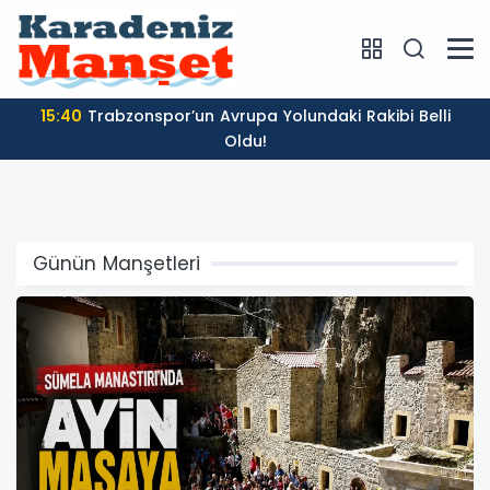
15:55
Sümela Manastırı'nda Ayin Masaya Yatırıldı
Günün Manşetleri