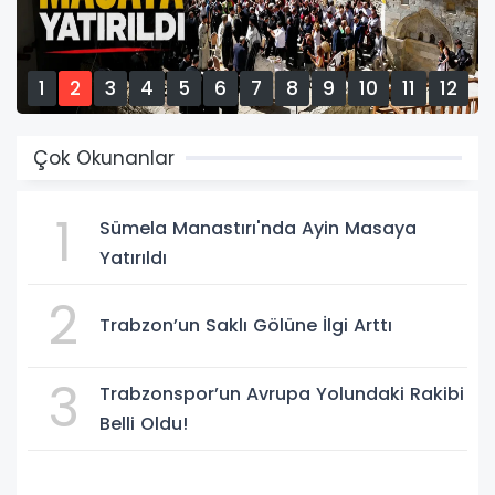
1
2
3
4
5
6
7
8
9
10
11
12
13
14
15
Çok Okunanlar
1
Sümela Manastırı'nda Ayin Masaya
Yatırıldı
2
Trabzon’un Saklı Gölüne İlgi Arttı
3
Trabzonspor’un Avrupa Yolundaki Rakibi
Belli Oldu!