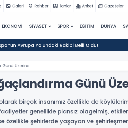
o
Galeri
Rehber
İlanlar
Anket
Gazeteler
EKONOMİ
SİYASET
SPOR
EĞİTİM
DÜNYA
SA
por’un Avrupa Yolundaki Rakibi Belli Oldu!
ma Günü Üzerine
 Ağaçlandırma Günü Üze
arak birçok insanımız özellikle de köylülerim
aliyetler genellikle plansız olagelmiş, etkiler
 ise özellikle şehirlerde yaşayan ve şehirleşmen