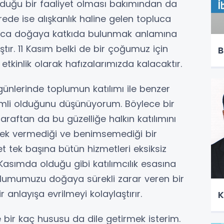
lduğu bir faaliyet olması bakımından da
ede ise alışkanlık haline gelen topluca
luca doğaya katkıda bulunmak anlamına
ştır. 11 Kasım belki de bir çoğumuz için
B
tkinlik olarak hafızalarımızda kalacaktır.
ünlerinde toplumun katılımı ile benzer
emli olduğunu düşünüyorum. Böylece bir
taraftan da bu güzelliğe halkın katılımını
tek vermediği ve benimsemediği bir
let tek başına bütün hizmetleri eksiksiz
1 Kasımda olduğu gibi katılımcılık esasına
oplumumuzu doğaya sürekli zarar veren bir
anlayışa evrilmeyi kolaylaştırır.
K
e bir kaç hususu da dile getirmek isterim.