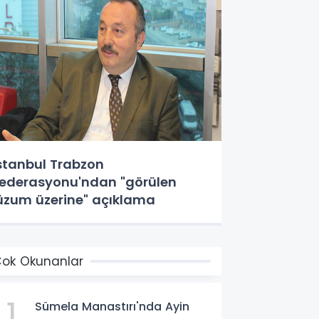
stanbul Trabzon
ederasyonu'ndan "görülen
üzum üzerine" açıklama
ok Okunanlar
1
Sümela Manastırı'nda Ayin