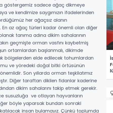
ma göstergemiz sadece ağaç dikmeye
ya ve kendimize saygımızın ifadelerinden
gördüğümüz her ağaçsız alanın
. En az ağaç türleri kadar önemli olan diğer
 olanak tanıma adına dikim sahalarının
 yakın geçmişte orman vasfını kaybetmiş
gun ortamlardan başlanmalı, dikimde
cak bölgelerden elde edilecek tohumlardan
İ
F
yumu ve yöredeki doğal bitki örtüsünün
l
emlidir. Son yıllarda orman teşkilatımız
. Diğer taraftan dikilen fidanlar kaderine
ından dikim sahalarını takip etmek gerekir.
Ç
ce susuzluğa ve otlayan hayvanların
 Eğer böyle yaparsak bundan sonraki
katılacak insan bulamayız. Çünkü toplumda