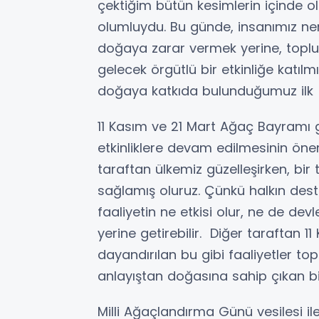
çektiğim bütün kesimlerin içinde o
olumluydu. Bu günde, insanımız ner
doğaya zarar vermek yerine, top
gelecek örgütlü bir etkinliğe katılmı
doğaya katkıda bulunduğumuz ilk e
11 Kasım ve 21 Mart Ağaç Bayramı g
etkinliklere devam edilmesinin ön
taraftan ülkemiz güzelleşirken, bir 
sağlamış oluruz. Çünkü halkın des
faaliyetin ne etkisi olur, ne de dev
yerine getirebilir. Diğer taraftan 1
dayandırılan bu gibi faaliyetler t
anlayıştan doğasına sahip çıkan bir 
Milli Ağaçlandırma Günü vesilesi il