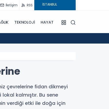
İletişim
RSS
ĞLIK
TEKNOLOJİ
HAYAT
15:55
Sümela
rine
iz çevrelerine fidan dikmeyi
i lokal kalmıştır. Bu sene
in verdiği etki ile doğa için