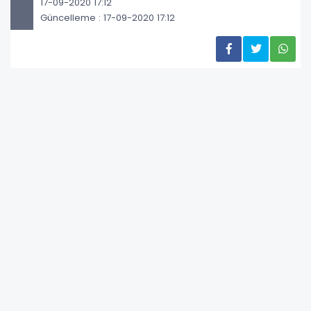
17-09-2020 17:12
Güncelleme : 17-09-2020 17:12
Dünyada ve ülkemizde başarılı işlerin
arkasında gerçekçi ihtiyaç analizleri yatar.
İhtiyaç analizleri bize neyin gerekli ve daha