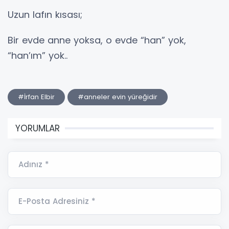
Uzun lafın kısası;
Bir evde anne yoksa, o evde “han” yok,
“han’ım” yok..
#İrfan Elbir
#anneler evin yüreğidir
YORUMLAR
Adınız *
E-Posta Adresiniz *