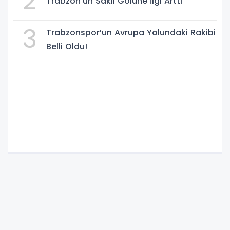
2
Trabzon’un Saklı Gölüne İlgi Arttı
3
Trabzonspor’un Avrupa Yolundaki Rakibi
Belli Oldu!