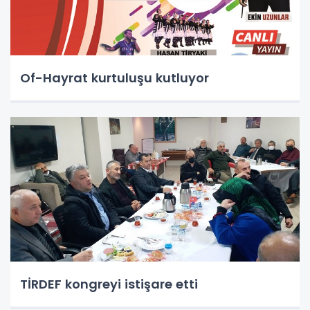
Of-Hayrat kurtuluşu kutluyor
TİRDEF kongreyi istişare etti