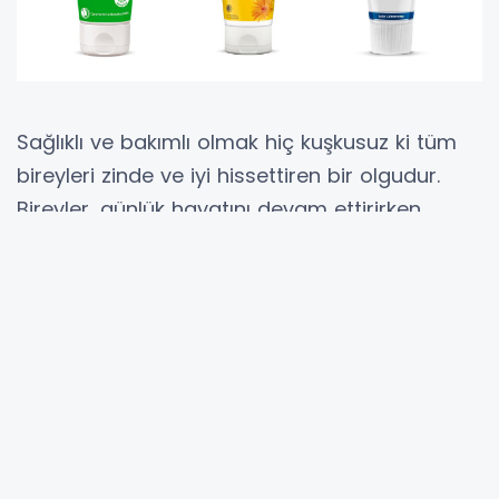
Sağlıklı ve bakımlı olmak hiç kuşkusuz ki tüm
bireyleri zinde ve iyi hissettiren bir olgudur.
Bireyler, günlük hayatını devam ettirirken
beraberinde getirdiği birçok alışkanlığı vardır.
Bu alışkanlıklar spor, sağlıklı beslenme, kişisel
bakım ve cilt bakım rutinleri olarak ele
aldığımızda kaliteli ve sağlıklı bir yaşam hedef
alınmış olmaktadır. Bu etmenler
sıralandığında, gelişen günümüz şartları ile
bireyler artık gerek kişisel bakım ürünleri gerek
cilt bakım ürünlerinde içeriği daha organik