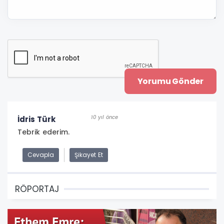
10 yıl önce
İdris Türk
Tebrik ederim.
Cevapla
Şikayet Et
RÖPORTAJ