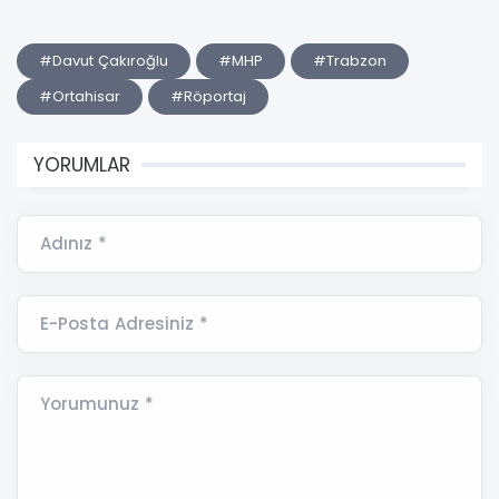
#Davut Çakıroğlu
#MHP
#Trabzon
#Ortahisar
#Röportaj
YORUMLAR
Adınız *
E-Posta Adresiniz *
Yorumunuz *