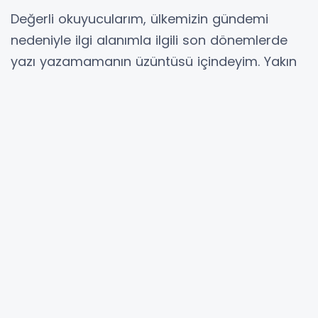
Değerli okuyucularım, ülkemizin gündemi
nedeniyle ilgi alanımla ilgili son dönemlerde
yazı yazamamanın üzüntüsü içindeyim. Yakın
gelecekte ülkemizin içinde bulunduğu olumsuz
koşulların hızla iyileşeceğine inancım tamdır. O
zaman alanımla ilgili yazılara daha fazla
ağırlık vereceğim. Ülkenin her bakımdan bir an
önce güvenli mecralara doğru yelken alması
şu an için hepimiz bakımından en önemli
konuyu teşkil etmektedir. Hal böyle olunca şu
günlerde ister istemez yazılarımızın konusu
kendiliğinden uzmanı olmasak da hepimizi
etkileyen olaylara yönlenmekte. Bugün kaleme
aldığım yazı da bu türden.