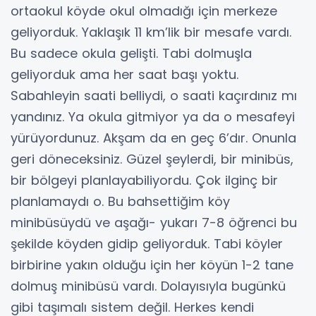
ortaokul köyde okul olmadığı için merkeze
geliyorduk. Yaklaşık 11 km’lik bir mesafe vardı.
Bu sadece okula gelişti. Tabi dolmuşla
geliyorduk ama her saat başı yoktu.
Sabahleyin saati belliydi, o saati kaçırdınız mı
yandınız. Ya okula gitmiyor ya da o mesafeyi
yürüyordunuz. Akşam da en geç 6’dır. Onunla
geri döneceksiniz. Güzel şeylerdi, bir minibüs,
bir bölgeyi planlayabiliyordu. Çok ilginç bir
planlamaydı o. Bu bahsettiğim köy
minibüsüydü ve aşağı- yukarı 7-8 öğrenci bu
şekilde köyden gidip geliyorduk. Tabi köyler
birbirine yakın olduğu için her köyün 1-2 tane
dolmuş minibüsü vardı. Dolayısıyla bugünkü
gibi taşımalı sistem değil. Herkes kendi