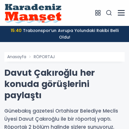
15:40
Trabzonspor’un Avrupa Yolundaki Rakibi Belli
Oldu!
Anasayfa
RÖPORTAJ
Davut Çakıroğlu her
konuda görüşlerini
paylaştı
Günebakış gazetesi Ortahisar Belediye Meclis
Üyesi Davut Çakıroğlu ile bir röportaj yaptı.
Röportajı 2 bölüm halinde sizlere sunuyoruz.