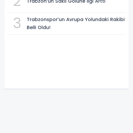
2
Trabzon’un Saklı Gölüne İlgi Arttı
3
Trabzonspor’un Avrupa Yolundaki Rakibi
Belli Oldu!