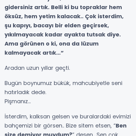
gidersiniz artık. Belli ki bu topraklar hem
öksüz, hem yetim kalacak.. Çok isterdim,
şu kapıyı, bacayı bir elden geçirsek,
yıkılmayacak kadar ayakta tutsak diye.
Ama görünen o ki, ona da lüzum
kalmayacak artık…”
Aradan uzun yıllar geçti.
Bugün boynumuz bükük, mahcubiyetle seni
hatırladık dede.
Pişmanız…
İsterdim, kalksan gelsen ve buralardaki evimizi
bahçemizi bir görsen.. Bize sitem etsen, “
Ben
size demiyor muydum?
” desen.. Sen çok