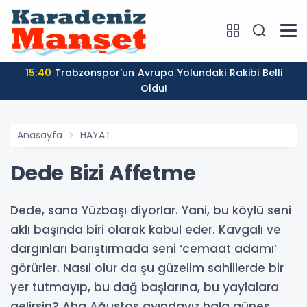
15:40
Trabzonspor’un Avrupa Yolundaki Rakibi Belli
Oldu!
Anasayfa
HAYAT
Dede Bizi Affetme
Dede, sana Yüzbaşı diyorlar. Yani, bu köylü seni
aklı başında biri olarak kabul eder. Kavgalı ve
dargınları barıştırmada seni ‘cemaat adamı’
görürler. Nasıl olur da şu güzelim sahillerde bir
yer tutmayıp, bu dağ başlarına, bu yaylalara
gelirsin? Aha Ağustos ayındayız hala güneş