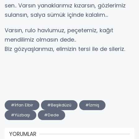
sen.. Varsın yanaklarımız kızarsın, gözlerimiz
sulansın, salya sümük içinde kalalım...
Varsın, rulo havlumuz, peçetemiz, kağıt
mendilimiz olmasın dede..
Biz gözyaşlarımızı, elimizin tersi ile de sileriz.
#İrfan Elbir
#Beşikdüzü
#İzmiş
#Yüzbaşı
#Dede
YORUMLAR