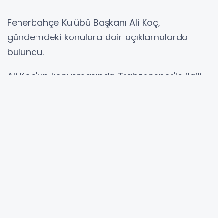
Fenerbahçe Kulübü Başkanı Ali Koç,
gündemdeki konulara dair açıklamalarda
bulundu.
Ali Koç'un konuşmasında Trabzonspor'la ilgili
kısımlar şöyle:
SIRTINI DEVLETE DAYAMIŞ!
Gelelim Trabzonspor'a... Trabzonspor
sağolsun, Türkiye'de haklı rekabetin bekçisi
durumunda, gün aşırı açıklamalar yapıyor.
Sırtını devlete dayamış, stadını devlet yapmış
olabilir. Orası bizi ilgilendirmez. Koskoca şehrin
belediye başkanı, istifanın akabinde... kendi