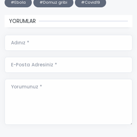
#Ebola
#Domuz gribi
#Covid19
YORUMLAR
Adınız *
E-Posta Adresiniz *
Yorumunuz *