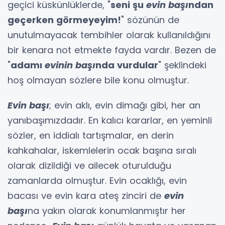
geçici küskünlüklerde, "
seni şu
evin başı
ndan
geçerken görmeyeyim!
" sözünün de
unutulmayacak tembihler olarak kullanıldığını
bir kenara not etmekte fayda vardır. Bezen de
"
adamı
evinin
başı
nda vurdular
" şeklindeki
hoş olmayan sözlere bile konu olmuştur.
Evin başı
; evin aklı, evin dimağı gibi, her an
yanıbaşımızdadır. En kalıcı kararlar, en yeminli
sözler, en iddialı tartışmalar, en derin
kahkahalar, iskemlelerin ocak başına sıralı
olarak dizildiği ve ailecek oturulduğu
zamanlarda olmuştur. Evin ocaklığı, evin
bacası ve evin kara ateş zinciri de
evin
başı
na yakın olarak konumlanmıştır her