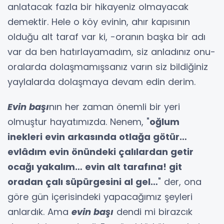
anlatacak fazla bir hikayeniz olmayacak
demektir. Hele o köy evinin, ahır kapısının
olduğu alt taraf var ki, -oranın başka bir adı
var da ben hatırlayamadım, siz anladınız onu-
oralarda dolaşmamışsanız varın siz bildiğiniz
yaylalarda dolaşmaya devam edin derim.
Evin başı
nın her zaman önemli bir yeri
olmuştur hayatımızda. Nenem, "
oğlum
inekleri evin arkasında otlağa götür…
evlâdım evin önündeki çalılardan getir
ocağı yakalım… evin alt tarafına! git
oradan çalı süpürgesini al gel…
" der, ona
göre gün içerisindeki yapacağımız şeyleri
anlardık. Ama
evin başı
dendi mi birazcık