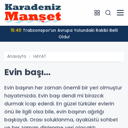
15:40
Trabzonspor’un Avrupa Yolundaki Rakibi Belli
Oldu!
Anasayfa
HAYAT
Evin başı...
Evin başının her zaman önemli bir yeri olmuştur
hayatımızda. Evin başı dendi mi birazcık
durmak icap ederdi. En güzel türküler evlerin
önü ile ilgili olsa bile, evin başının ağırlığı
başkaydı. Orası soluklanma, ayaküstü sohbet
ve her zaman dinlenme yeri olacaktı.