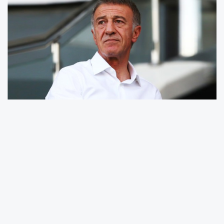
Trabzonspor Başkanı Ahmet Ağaoğlu, CAS'taki
davayı %99 kazanacaklarını iddia etti.
Ağaoğlu açıklamasında, "Bu konuda benim
söylediklerim dışında kimse başka şeylere
itibar etmesin. Biz UEFA'yı dava ettik.
Dolayısıyla elimizdeki argümanların ne