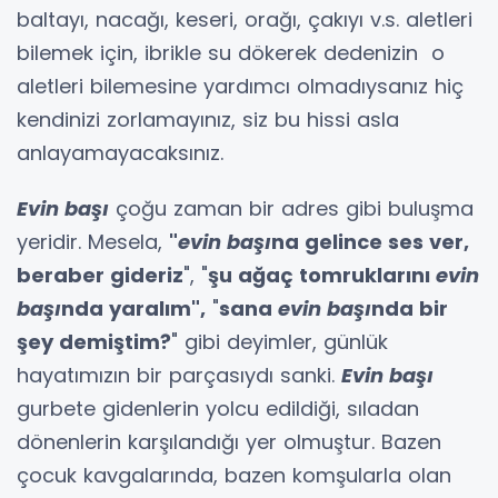
baltayı, nacağı, keseri, orağı, çakıyı v.s. aletleri
bilemek için, ibrikle su dökerek dedenizin o
aletleri bilemesine yardımcı olmadıysanız hiç
kendinizi zorlamayınız, siz bu hissi asla
anlayamayacaksınız.
Evin başı
çoğu zaman bir adres gibi buluşma
yeridir. Mesela,
"
evin
başı
na gelince ses ver,
beraber gideriz
", "
şu ağaç tomruklarını
evin
başı
nda yaralım",
"
sana
evin
başı
nda bir
şey demiştim?
" gibi deyimler, günlük
hayatımızın bir parçasıydı sanki.
Evin başı
gurbete gidenlerin yolcu edildiği, sıladan
dönenlerin karşılandığı yer olmuştur. Bazen
çocuk kavgalarında, bazen komşularla olan