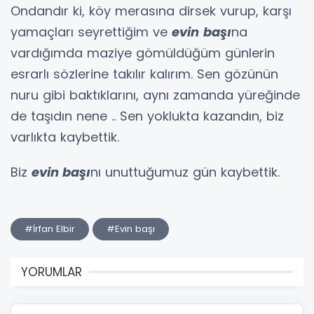
Ondandır ki, köy merasına dirsek vurup, karşı
yamaçları seyrettiğim ve
evin
başı
na
vardığımda maziye gömüldüğüm günlerin
esrarlı sözlerine takılır kalırım. Sen gözünün
nuru gibi baktıklarını, aynı zamanda yüreğinde
de taşıdın nene .. Sen yoklukta kazandın, biz
varlıkta kaybettik.
Biz
evin başı
nı unuttuğumuz gün kaybettik.
#İrfan Elbir
#Evin başı
YORUMLAR