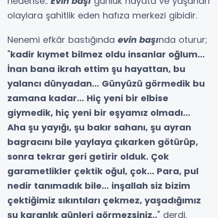
nedense..
Evin başı
günlük hayata ve yaşanan
olaylara şahitlik eden hafıza merkezi gibidir.
Nenemi efkâr bastığında
evin başı
nda oturur;
"
kadir kıymet bilmez oldu insanlar oğlum…
İnan bana ikrah ettim şu hayattan, bu
yalancı dünyadan… Günyüzü görmedik bu
zamana kadar… Hiç yeni bir elbise
giymedik, hiç yeni bir eşyamız olmadı...
Aha şu yayığı, şu bakır sahanı, şu ayran
bagracını bile yaylaya çıkarken götürüp,
sonra tekrar geri getirir olduk. Çok
garametlikler çektik oğul, çok... Para, pul
nedir tanımadık bile… inşallah siz bizim
çektiğimiz sıkıntıları çekmez, yaşadığımız
şu karanlık günleri görmezsiniz..
" derdi.