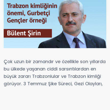
Çok uzun bir zamandır ve özellikle son yıllarda
bu ülkede yaşanan ciddi sarsıntılardan en
büyük zararı Trabzonlular ve Trabzon kimliği
görüyor. 3 Temmuz Şike Süreci, Gezi Olayları,
gergin siyasi seçimler, referandumlar, 15
Temmuz... Yaşanan gelişmeler icabı ülkenin
kutuplara ayrıldığı ve kutupların da giderek