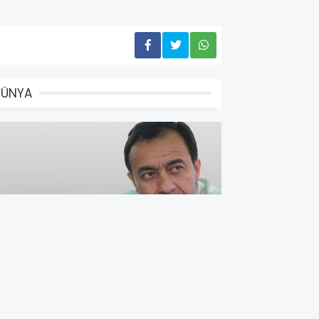
DÜNYA
anetlenmek, Trump ve zafer