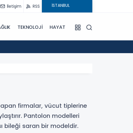
İletişim
RSS
ĞLIK
TEKNOLOJİ
HAYAT
15:55
Sümela
yapan firmalar, vücut tiplerine
laştırır. Pantolon modelleri
 bileği saran bir modeldir.