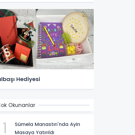
ılbaşı Hediyesi
ok Okunanlar
1
Sümela Manastırı'nda Ayin
Masaya Yatırıldı