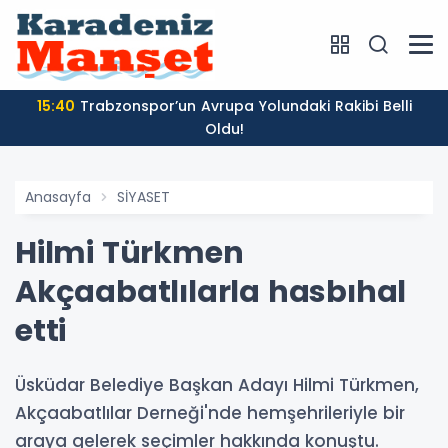
15:40
Trabzonspor’un Avrupa Yolundaki Rakibi Belli
Oldu!
Anasayfa
SİYASET
Hilmi Türkmen
Akçaabatlılarla hasbıhal
etti
Üsküdar Belediye Başkan Adayı Hilmi Türkmen,
Akçaabatlılar Derneği'nde hemşehrileriyle bir
araya gelerek seçimler hakkında konuştu.