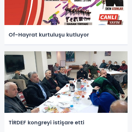
Of-Hayrat kurtuluşu kutluyor
TİRDEF kongreyi istişare etti