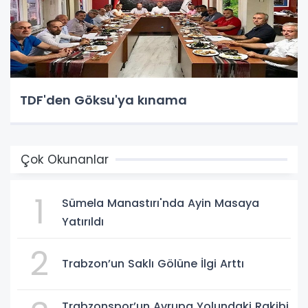
TDF'den Göksu'ya kınama
Çok Okunanlar
1
Sümela Manastırı'nda Ayin Masaya
Yatırıldı
2
Trabzon’un Saklı Gölüne İlgi Arttı
Trabzonspor’un Avrupa Yolundaki Rakibi