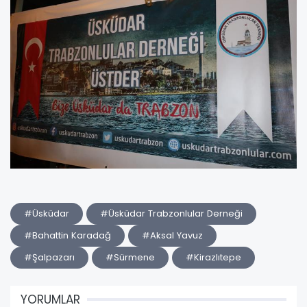
#Üsküdar
#Üsküdar Trabzonlular Derneği
#Bahattin Karadağ
#Aksal Yavuz
#Şalpazarı
#Sürmene
#Kirazlıtepe
YORUMLAR