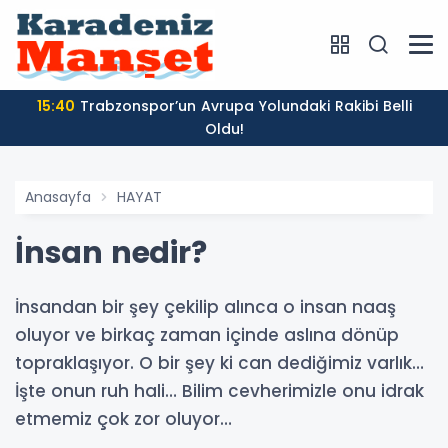
15:40
Trabzonspor’un Avrupa Yolundaki Rakibi Belli
Oldu!
Anasayfa
HAYAT
İnsan nedir?
İnsandan bir şey çekilip alınca o insan naaş
oluyor ve birkaç zaman içinde aslına dönüp
topraklaşıyor. O bir şey ki can dediğimiz varlık…
İşte onun ruh hali… Bilim cevherimizle onu idrak
etmemiz çok zor oluyor…