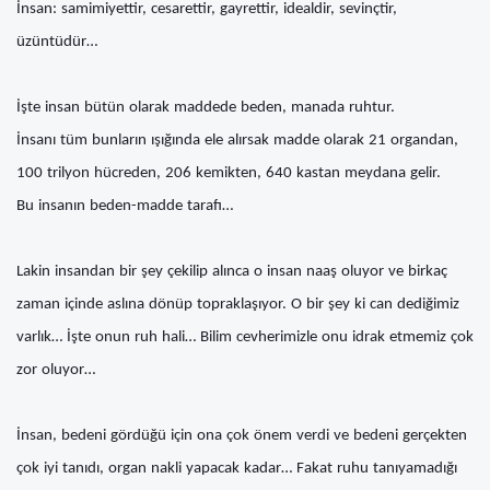
İnsan: samimiyettir, cesarettir, gayrettir, idealdir, sevinçtir,
üzüntüdür…
İşte insan bütün olarak maddede beden, manada ruhtur.
İnsanı tüm bunların ışığında ele alırsak madde olarak 21 organdan,
100 trilyon hücreden, 206 kemikten, 640 kastan meydana gelir.
Bu insanın beden-madde tarafı…
Lakin insandan bir şey çekilip alınca o insan naaş oluyor ve birkaç
zaman içinde aslına dönüp topraklaşıyor. O bir şey ki can dediğimiz
varlık… İşte onun ruh hali… Bilim cevherimizle onu idrak etmemiz çok
zor oluyor…
İnsan, bedeni gördüğü için ona çok önem verdi ve bedeni gerçekten
çok iyi tanıdı, organ nakli yapacak kadar… Fakat ruhu tanıyamadığı