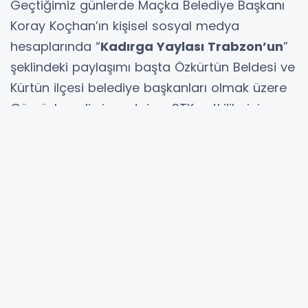
Geçtiğimiz günlerde Maçka Belediye Başkanı
Koray Koçhan’ın kişisel sosyal medya
hesaplarında “
Kadırga Yaylası Trabzon’un
”
şeklindeki paylaşımı başta Özkürtün Beldesi ve
Kürtün ilçesi belediye başkanları olmak üzere
Gümüşhaneli siyasetçi ve STK yetkililerinin
tepkisine neden oldu. Facebook’ta önüme
düşen paylaşımında Özkürtün Belediye
Başkanı Yakup Turgut bir takım teknik ve yasal
ayrıntılar vererek Kadırga yaylasının
Gümüşhane’ye ait olduğunu sloganvari
ifadelerle cümle âleme ilan etti.
Krizin çıkış anı elbette Koray Koçhan’ın söz
konusu tutumudur ve çok yanlış bir hamledir.
Gümüşhane tarafı ise bence aşırı bir tepki