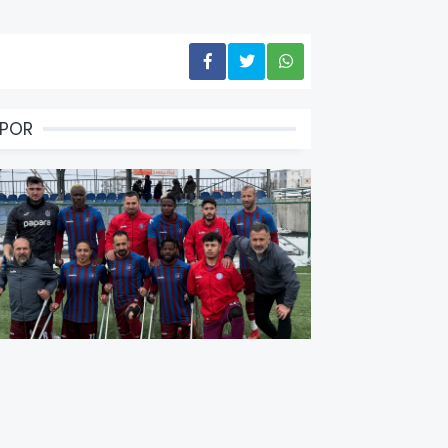
SPOR
rabzon’da Altın Gibi Galibiyet