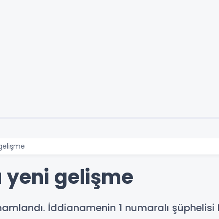
gelişme
 yeni gelişme
mlandı. İddianamenin 1 numaralı şüphelisi FET