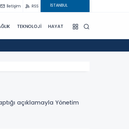
İletişim
RSS
ĞLIK
TEKNOLOJİ
HAYAT
15:55
Sümela
aptığı açıklamayla Yönetim