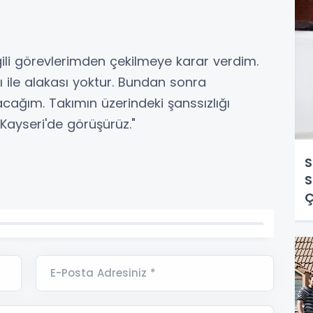
 ilgili görevlerimden çekilmeye karar verdim.
 ile alakası yoktur. Bundan sonra
cağım. Takımın üzerindeki şanssızlığı
Kayseri'de görüşürüz."
S
S
Ç
E-Posta Adresiniz *