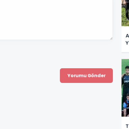
A
Y
T