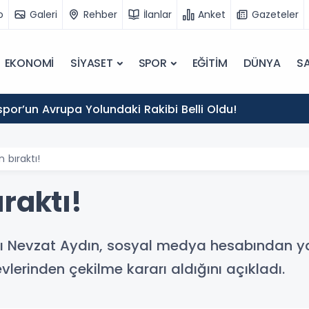
o
Galeri
Rehber
İlanlar
Anket
Gazeteler
EKONOMİ
SİYASET
SPOR
EĞİTİM
DÜNYA
SA
por’un Avrupa Yolundaki Rakibi Belli Oldu!
 bıraktı!
raktı!
ı Nevzat Aydın, sosyal medya hesabından y
revlerinden çekilme kararı aldığını açıkladı.