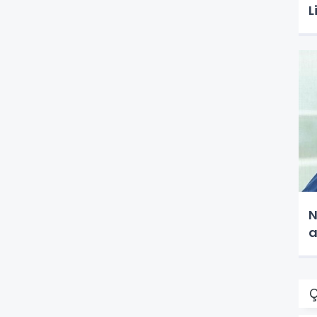
L
N
a
Ç