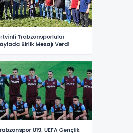
rtvinli Trabzonsporlular
aylada Birlik Mesajı Verdi
rabzonspor U19, UEFA Gençlik