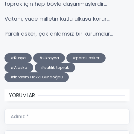
toprak için hep böyle düşünmüşlerdir…
Vatanı, yüce milletin kutlu ülküsü korur…
Paralı asker, çok anlamsız bir kurumdur…
#Rusya
#Ukrayna
#paralı asker
#Alaska
#satılık toprak
#İbrahim Hakkı Gündoğdu
YORUMLAR
Adınız *