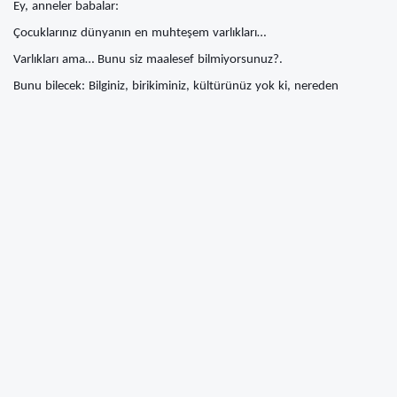
Ey, anneler babalar:
Çocuklarınız dünyanın en muhteşem varlıkları…
Varlıkları ama… Bunu siz maalesef bilmiyorsunuz?.
Bunu bilecek: Bilginiz, birikiminiz, kültürünüz yok ki, nereden
bileceksiniz!.
Ah yetkililer, ah sizden öncekiler… Sizleri iyi yetiştirmedi ki!.
Şimdi siz bu sözlerimden dolayı onlara değil de bana
kızmaktasınız!.
Sizler de birikiminiz var diye, biliyorsunuz diye çocuklarınıza ha bire
akıl öğretip, baskı yapıp onları kendiniz gibi yetiştirmeye
çalışıyorsunuz.
Sahi: Siz kendinizden memnun musunuz ki onları da kendiniz gibi
yetiştirmeye çalışıyorsunuz!?.
Siz anneler, babalar, ne yaptınız sahi: