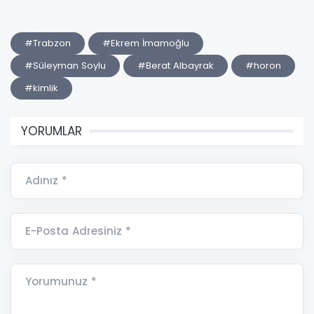
#Trabzon
#Ekrem İmamoğlu
#Süleyman Soylu
#Berat Albayrak
#horon
#kimlik
YORUMLAR
Adınız *
E-Posta Adresiniz *
Yorumunuz *