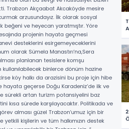
 etti. Trabzon Akçaabat Akcaköyde mesire
urmak arzusundayız. İlk olarak sosyal
T
 beğeni ve heyecan yaratmıştır. Yöre
A
mesajında projenin hayata geçmesi
evi desteklerini esirgemeyeceklerini
onum olarak Sümela Manastırı’na,Sera
lması planlanan tesislere komşu
 kullanılabilecek binlerce dönüm hazine
irse köy halkı da arazisini bu proje için hibe
roje hayata geçerse Doğu Karadeniz’de ilk ve
de sürekli artan turizm potansiyelini baz
tini kısa sürede karşılayacaktır. Politikada ve
2
görev alması güzel Trabzon’umuz için bir
Ö
e yetkili kişilerin ve tüm halkımızın destek