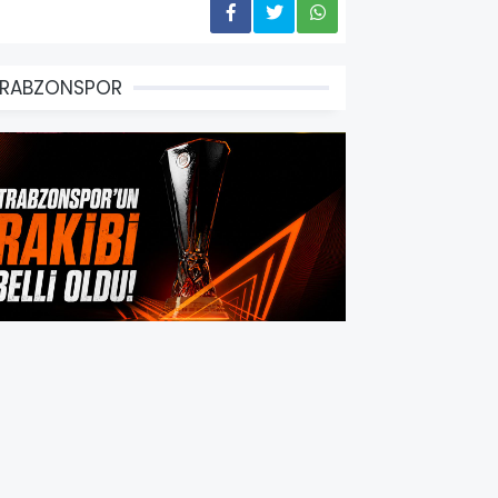
TRABZONSPOR
rabzonspor’un Avrupa
olundaki Rakibi Belli Oldu!