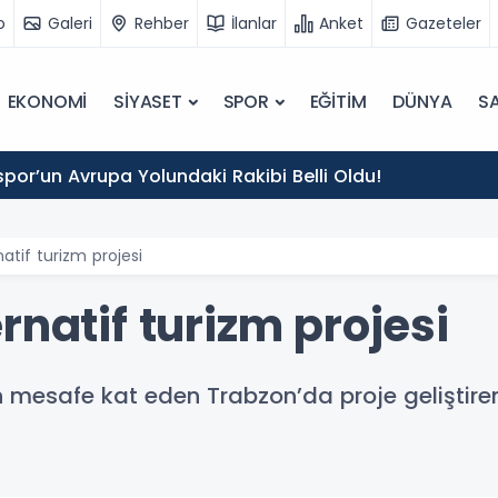
o
Galeri
Rehber
İlanlar
Anket
Gazeteler
EKONOMİ
SİYASET
SPOR
EĞİTİM
DÜNYA
SA
por’un Avrupa Yolundaki Rakibi Belli Oldu!
atif turizm projesi
rnatif turizm projesi
mesafe kat eden Trabzon’da proje geliştiren