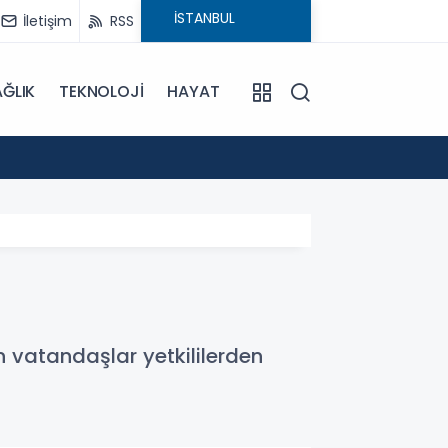
İletişim
RSS
ĞLIK
TEKNOLOJİ
HAYAT
15:55
Sümela
 vatandaşlar yetkililerden