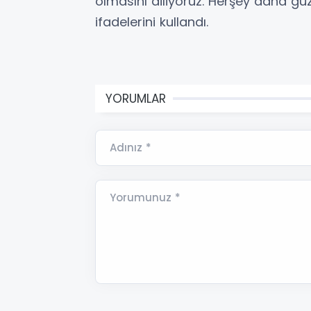
olmasını diliyoruz. Herşey daha güzel
ifadelerini kullandı.
YORUMLAR
Adınız *
Yorumunuz *