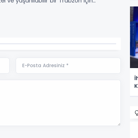
 ve yaşanılabilir bir Trabzon için...”
E-Posta Adresiniz *
İ
K
Ç