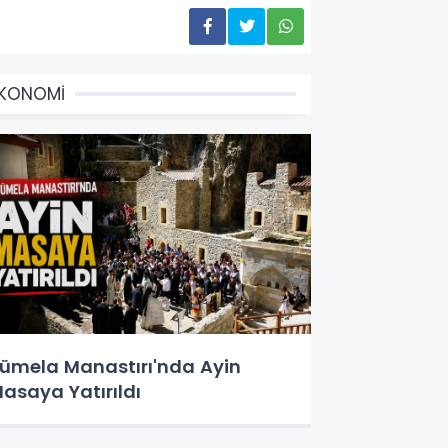
EKONOMİ
ümela Manastırı'nda Ayin
asaya Yatırıldı