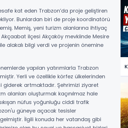
afe kat eden Trabzon’da proje geliştiren
kliyor. Bunlardan biri de proje koordinatörü
emiş. Memiş, yeni turizm alanlarına ihtiyaç
 Akçaabat ilçesi Akçaköy mevkiinde Mesire
le alakalı bilgi verdi ve projenin önemine
K
nemlerde yapılan yatırımlarla Trabzon
ştir. Yerli ve özellikle körfez ülkelerinden
isi giderek artmaktadır. Şehrimizi ziyaret
izm alanları oluşturmak kaçınılmaz hale
 sıkışan nüfus yoğunluğu ciddi trafik
bzon'u güneye açacak tesisler
miştir. İlgili konuda her vatandaş gibi
hrimize olan bu sevgi ve hassasiyet bizleri