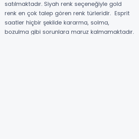
satılmaktadır. Siyah renk seçeneğiyle gold
renk en çok talep gören renk türleridir. Esprit
saatler hiçbir şekilde kararma, solma,
bozulma gibi sorunlara maruz kalmamaktadır.
Saatler uzun ömürlü olarak üretilerek, kadın
müşterilerin hizmetine sunulmuştur.
Esprit Bayan Saat Fiyatları
Saat sektörünü en çok değişkenlik gösteren
sektörlerden birisidir. Özellikle yabancı marka
saatler döviz kurundaki dalgalanmalar
sebebiyle sürekli dalgalanmalar yaşamaktadır.
Esprit
bayan saatler ortaya koyduğu kaliteli
işçilikle en uygun fiyatları müşterilerine
sunmaktadır. Marka saatler alırken mutlaka