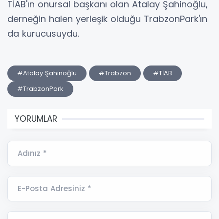
TİAB'ın onursal başkanı olan Atalay Şahinoğlu,
derneğin halen yerleşik olduğu TrabzonPark'ın
da kurucusuydu.
#Atalay Şahinoğlu
#Trabzon
#TİAB
#TrabzonPark
YORUMLAR
Adınız *
E-Posta Adresiniz *