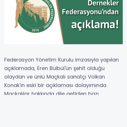
Federasyon Yönetim Kurulu imzasıyla yapılan
açıklamada, Eren Bülbül'ün şehit olduğu
olaydan ve ünlü Maçkalı sanatçı Volkan
Konak'ın eski bir açıklaması dolayımında
Maçkalılar hakkında dile getirilen bazı
suçlamalardan duyulan üzüntü dile getirilirken,
iddiaların sahipleri ağır bir dille eleştirildi.
Açıklamanın tam metni şu şekilde: