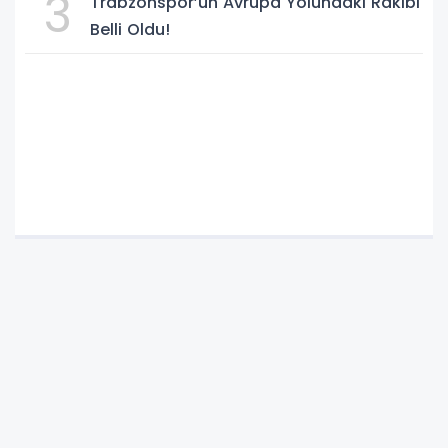
3
Trabzonspor’un Avrupa Yolundaki Rakibi
Belli Oldu!