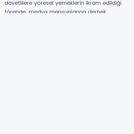
davetlilere yöresel yemeklerin ikram edildiği
törende, medya mensuplarına dernek
çalışmalarına yaptıkları katkılardan dolayı
teşekkür edilerek her birine birer plaket takdim
edildi.
Törene dernek başkanı Hasan Keleş ve
yönetim kurulu üyelerinin yanı sıra
Çekmeköy’de faaliyet gösteren gazete ve
haber siteleri temsilcileriyle Karadeniz Manşet
haber sitesi ve Şehr-i TRABZON dergisi adına
imtiyaz sahibi Bülent Şirin katıldı.