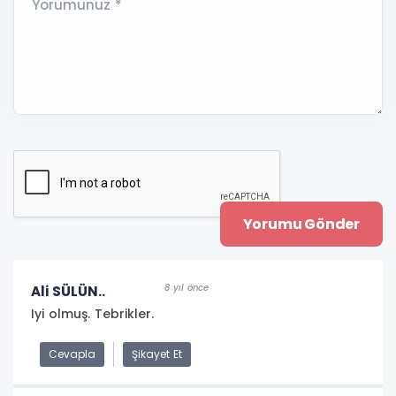
Yorumunuz *
8 yıl önce
Ali SÜLÜN..
Iyi olmuş. Tebrikler.
Cevapla
Şikayet Et