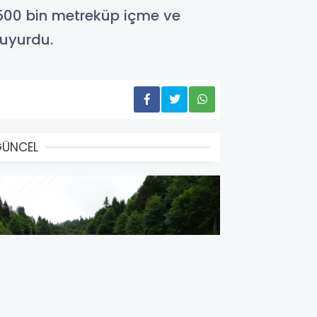
 500 bin metreküp içme ve
duyurdu.
GÜNCEL