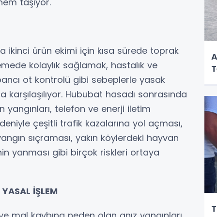
nem taşıyor.
 ikinci ürün ekimi için kısa sürede toprak
A
emede kolaylık sağlamak, hastalık ve
T
bancı ot kontrolü gibi sebeplerle yasak
a karşılaşılıyor. Hububat hasadı sonrasında
yangınları, telefon ve enerji iletim
eniyle çeşitli trafik kazalarına yol açması,
angın sıçraması, yakın köylerdeki hayvan
nin yanması gibi birçok riskleri ortaya
 YASAL İŞLEM
T
 ve mal kaybına neden olan anız yangınları