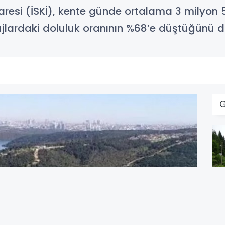
aresi (İSKİ), kente günde ortalama 3 milyon
jlardaki doluluk oranının %68’e düştüğünü 