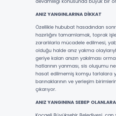
devamlılığı konusunda büyük bir ö
ANIZ YANGINLARINA DİKKAT
Özellikle hububat hasadından sonra
hazırlığını tamamlamak, toprak işl
zararlılarla mücadele edilmesi, ya
olduğu halde anız yakma olaylarıyl
geriye kalan anızın yakılması orman 
hatlarının yanması, sis oluşumu ned
hasat edilmemiş komşu tarlalara y
barınaklarının ve yerleşim birimleri
çıkarıyor.
ANIZ YANGININA SEBEP OLANLARA
Kocaeli Büyükşehir Belediyesi, can