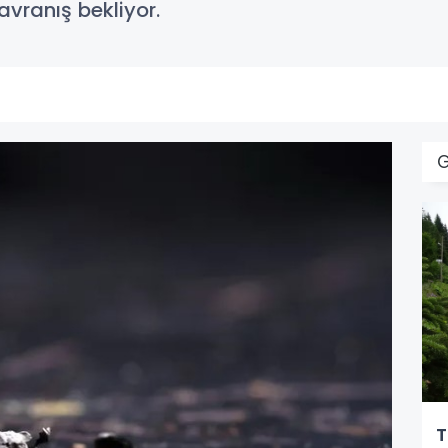
vranış bekliyor.
T