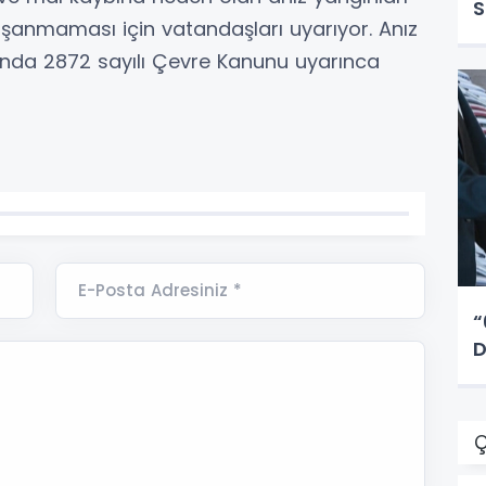
S
anmaması için vatandaşları uyarıyor. Anız
ında 2872 sayılı Çevre Kanunu uyarınca
E-Posta Adresiniz *
“
D
Ç