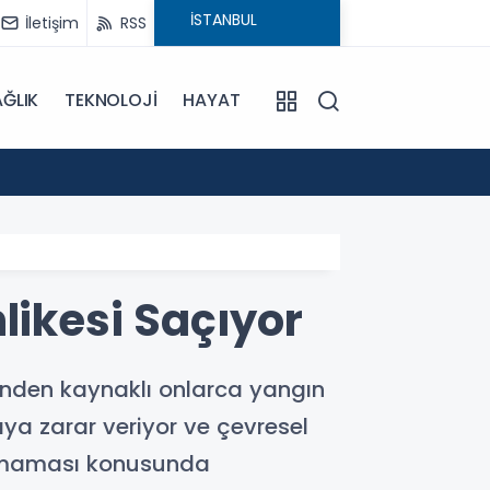
İletişim
RSS
ĞLIK
TEKNOLOJİ
HAYAT
15:55
Sümela
likesi Saçıyor
erinden kaynaklı onlarca yangın
aya zarar veriyor ve çevresel
atılmaması konusunda