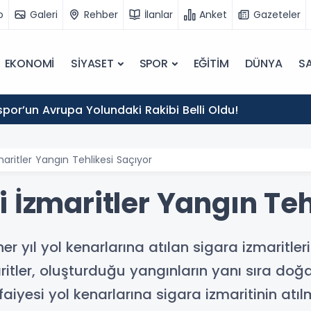
o
Galeri
Rehber
İlanlar
Anket
Gazeteler
EKONOMİ
SİYASET
SPOR
EĞİTİM
DÜNYA
SA
por’un Avrupa Yolundaki Rakibi Belli Oldu!
maritler Yangın Tehlikesi Saçıyor
 İzmaritler Yangın Teh
her yıl yol kenarlarına atılan sigara izmaritl
aritler, oluşturduğu yangınların yanı sıra doğ
 İtfaiyesi yol kenarlarına sigara izmaritinin 