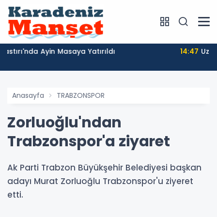
14:47
Uzungöl’de Denetimler Sıkılaştı
Anasayfa
TRABZONSPOR
Zorluoğlu'ndan
Trabzonspor'a ziyaret
Ak Parti Trabzon Büyükşehir Belediyesi başkan
adayı Murat Zorluoğlu Trabzonspor'u ziyeret
etti.