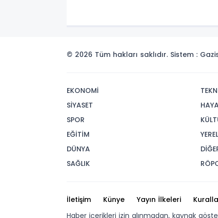
© 2026 Tüm hakları saklıdır. Sistem : Gaz
EKONOMİ
TEKN
SİYASET
HAY
SPOR
KÜLT
EĞİTİM
YERE
DÜNYA
DİĞE
SAĞLIK
RÖP
İletişim
Künye
Yayın İlkeleri
Kuralla
Haber içerikleri izin alınmadan, kaynak göst