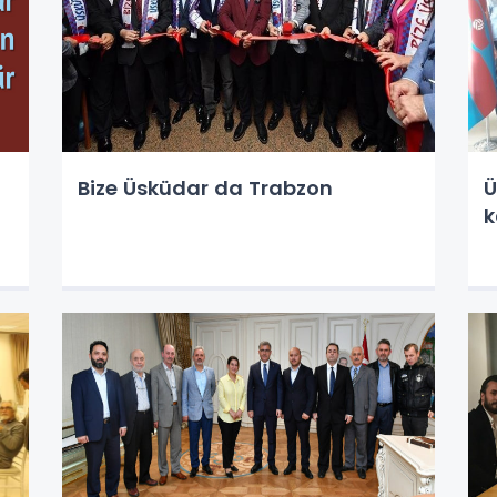
Bize Üsküdar da Trabzon
Ü
k