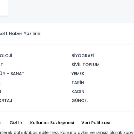
isoft
Haber Yazılımı
OLOJİ
BİYOGRAFİ
AT
SİVİL TOPLUM
ÜR - SANAT
YEMEK
L
TARİH
R
KADIN
ORTAJ
GÜNCEL
r
Gizlilik
Kullanıcı Sözleşmesi
Veri Politikası
erilerek dahi iktibas edilemez. Kanuna aykırı ve izinsiz olarak 