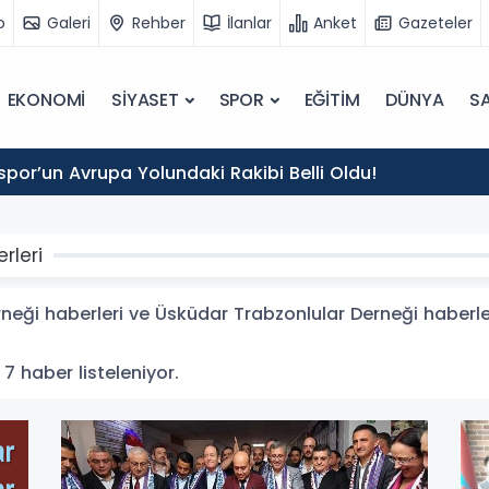
o
Galeri
Rehber
İlanlar
Anket
Gazeteler
EKONOMİ
SİYASET
SPOR
EĞİTİM
DÜNYA
SA
por’un Avrupa Yolundaki Rakibi Belli Oldu!
rleri
ği haberleri ve Üsküdar Trabzonlular Derneği haberleri 
 7 haber listeleniyor.