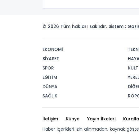
© 2026 Tüm hakları saklıdır. Sistem : Gaz
EKONOMİ
TEKN
SİYASET
HAY
SPOR
KÜLT
EĞİTİM
YERE
DÜNYA
DİĞE
SAĞLIK
RÖP
İletişim
Künye
Yayın İlkeleri
Kuralla
Haber içerikleri izin alınmadan, kaynak göst