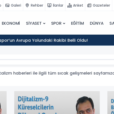
o
Galeri
Rehber
İlanlar
Anket
Gazeteler
EKONOMİ
SİYASET
SPOR
EĞİTİM
DÜNYA
SA
por’un Avrupa Yolundaki Rakibi Belli Oldu!
talizm haberleri ile ilgili tüm sıcak gelişmeleri sayfamız