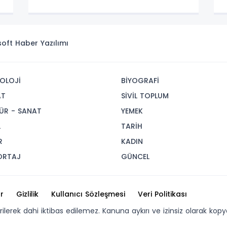
isoft
Haber Yazılımı
OLOJİ
BİYOGRAFİ
AT
SİVİL TOPLUM
ÜR - SANAT
YEMEK
L
TARİH
R
KADIN
ORTAJ
GÜNCEL
r
Gizlilik
Kullanıcı Sözleşmesi
Veri Politikası
erilerek dahi iktibas edilemez. Kanuna aykırı ve izinsiz olarak 