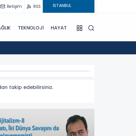
İletişim
RSS
ĞLIK
TEKNOLOJİ
HAYAT
15:55
Sümela
dan takip edebilirsiniz.