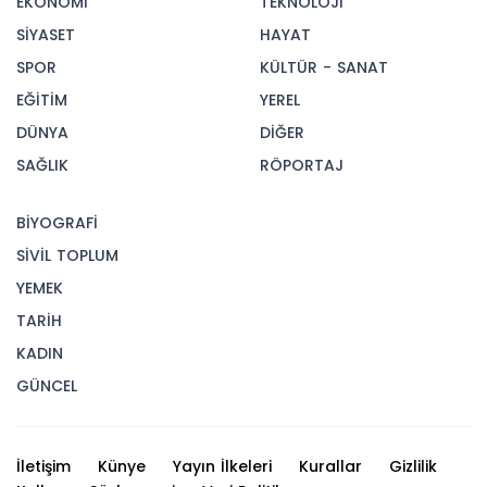
EKONOMİ
TEKNOLOJİ
SİYASET
HAYAT
SPOR
KÜLTÜR - SANAT
EĞİTİM
YEREL
DÜNYA
DİĞER
SAĞLIK
RÖPORTAJ
BİYOGRAFİ
SİVİL TOPLUM
YEMEK
TARİH
KADIN
GÜNCEL
İletişim
Künye
Yayın İlkeleri
Kurallar
Gizlilik