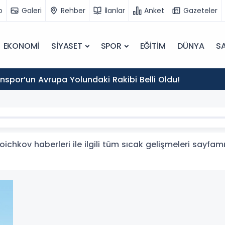
o
Galeri
Rehber
İlanlar
Anket
Gazeteler
EKONOMİ
SİYASET
SPOR
EĞİTİM
DÜNYA
SA
por’un Avrupa Yolundaki Rakibi Belli Oldu!
chkov haberleri ile ilgili tüm sıcak gelişmeleri sayfamı