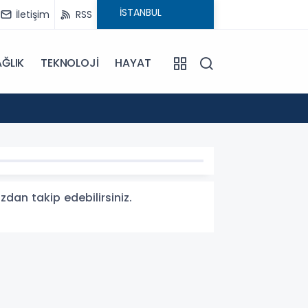
İletişim
RSS
ĞLIK
TEKNOLOJİ
HAYAT
15:55
Sümela
zdan takip edebilirsiniz.