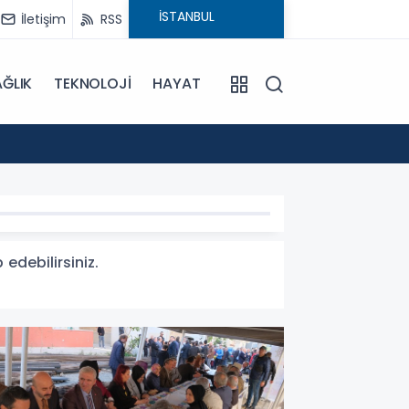
İletişim
RSS
ĞLIK
TEKNOLOJİ
HAYAT
15:55
Sümela
edebilirsiniz.