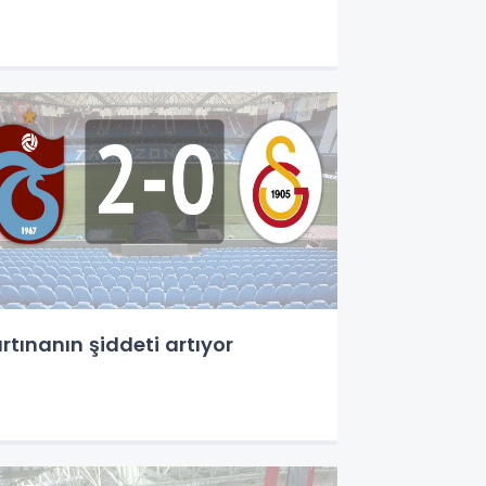
ırtınanın şiddeti artıyor