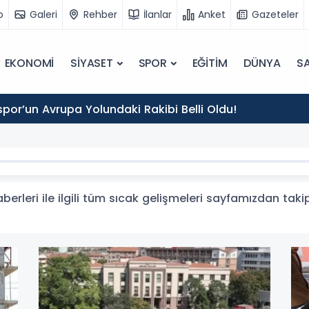
o
Galeri
Rehber
İlanlar
Anket
Gazeteler
EKONOMİ
SİYASET
SPOR
EĞİTİM
DÜNYA
SA
por’un Avrupa Yolundaki Rakibi Belli Oldu!
rleri ile ilgili tüm sıcak gelişmeleri sayfamızdan takip 