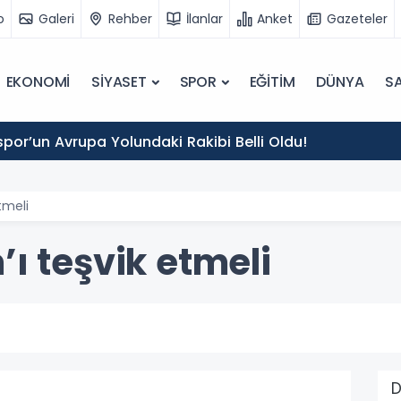
o
Galeri
Rehber
İlanlar
Anket
Gazeteler
EKONOMİ
SİYASET
SPOR
EĞİTİM
DÜNYA
SA
por’un Avrupa Yolundaki Rakibi Belli Oldu!
tmeli
’ı teşvik etmeli
D