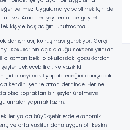
den biridir. İşe yarayan bir uygulama
 değer vermez. Uygulama yapabilmek için de
ipman v.s. Ama her şeyden önce gayret
tek kişiyle başladığını unutmamalı.
ok danışması, konuşması gerekiyor. Gerçi
 ilkokullarının açık olduğu seksenli yıllarda
ydi o zaman belki o okullardaki çocuklardan
şeyler bekleyebilirdi. Ne yazık ki
t’e gidip neyi nasıl yapabileceğini danışacak
 da kendini şehire atma derdinde. Her ne
da olsa topraktan bir şeyler üretmeye
 uygulamalar yapmak lazım.
mekliler ya da büyükşehirlerde ekonomik
nç ve orta yaşlılar daha uygun bir kesim