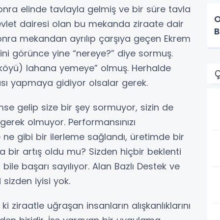
ra elinde tavlayla gelmiş ve bir süre tavla
O
evlet dairesi olan bu mekanda ziraate dair
B
sonra mekandan ayrılıp çarşıya geçen Ekrem
ğini görünce yine “nereye?” diye sormuş.
r köyü) lahana yemeye” olmuş. Herhalde
Ç
ması yapmaya gidiyor olsalar gerek.
mse gelip size bir şey sormuyor, sizin de
 gerek olmuyor. Performansınızı
ne gibi bir ilerleme sağlandı, üretimde bir
 bir artış oldu mu? Sizden hiçbir beklenti
 bile başarı sayılıyor. Alan Bazlı Destek ve
 sizden iyisi yok.
i ziraatle uğraşan insanların alışkanlıklarını