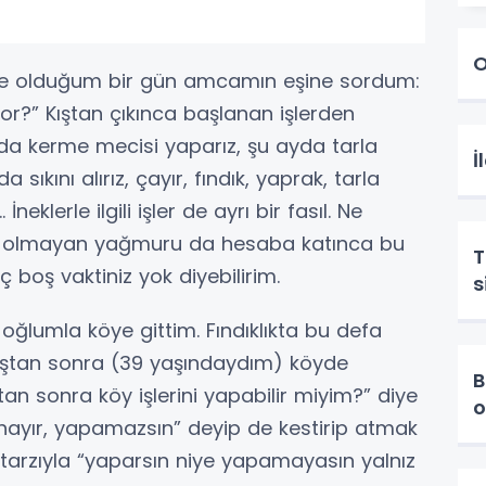
O
köyde olduğum bir gün amcamın eşine sordum:
or?” Kıştan çıkınca başlanan işlerden
a kerme mecisi yaparız, şu ayda tarla
İ
 sıkını alırız, çayır, fındık, yaprak, tarla
lerle ilgili işler de ayrı bir fasıl. Ne
i olmayan yağmuru da hesaba katınca bu
T
 boş vaktiniz yok diyebilirim.
s
 oğlumla köye gittim. Fındıklıkta bu defa
tan sonra (39 yaşındaydım) köyde
B
an sonra köy işlerini yapabilir miyim?” diye
o
ayır, yapamazsın” deyip de kestirip atmak
 tarzıyla “yaparsın niye yapamayasın yalnız