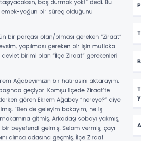
taşıyacaksın, boş durmak yok!” dedi. Bu
P
n emek-yoğun bir süreç olduğunu
T
ün bir parçası olan/olması gereken “Ziraat”
mevsim, yapılması gereken bir işin mutlaka
devlet birimi olan “İlçe Ziraat” gerekenleri
B
em Ağabeyimizin bir hatırasını aktarayım.
T
başında geçiyor. Komşu ilçede Ziraat’te
y
giderken gören Ekrem Ağabey “nereye?” diye
lmış. “Ben de geleyim bakayım, ne iş
 makamına gitmiş. Arkadaşı sobayı yakmış,
A
 bir beyefendi gelmiş. Selam vermiş, çayı
nı alınca odasına geçmiş. İlçe Ziraat