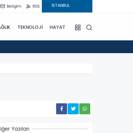
İletişim
RSS
ĞLIK
TEKNOLOJİ
HAYAT
15:55
Sümela
iğer Yazıları