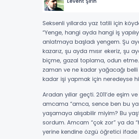
Levent Şirin
Seksenli yıllarda yaz tatili için 
“Yenge, hangi ayda hangi iş yapılıy
anlatmaya başladı yengem. Şu ayd
kazarız, şu ayda mısır ekeriz, şu ayda
biçme, gazal toplama, odun etme… İnek
zaman ve ne kadar yağacağı bell
kadar işi yapmak için neredeyse hiç
Aradan yıllar geçti. 2011’de eşim ve
amcama “amca, sence ben bu yaş
yaşamaya alışabilir miyim? Bu yaşt
sordum. Amcam “çok zor” ya da “h
yerine kendine özgü öğretici ifade