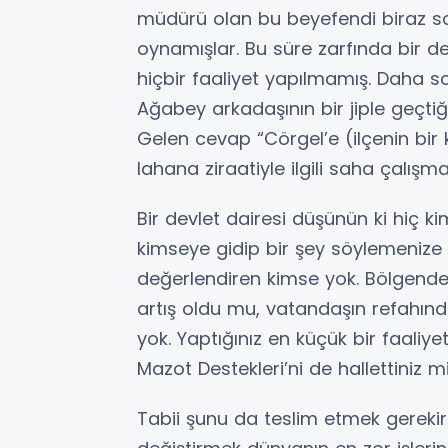
müdürü olan bu beyefendi biraz son
oynamışlar. Bu süre zarfında bir d
hiçbir faaliyet yapılmamış. Daha 
Ağabey arkadaşının bir jiple geçti
Gelen cevap “Cörgel’e (ilçenin bi
lahana ziraatiyle ilgili saha çalış
Bir devlet dairesi düşünün ki hiç ki
kimseye gidip bir şey söylemenize
değerlendiren kimse yok. Bölgende 
artış oldu mu, vatandaşın refahında
yok. Yaptığınız en küçük bir faaliyet
Mazot Destekleri’ni de hallettiniz mi
Tabii şunu da teslim etmek gerekir k