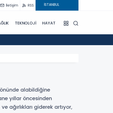
İletişim
RSS
ĞLIK
TEKNOLOJİ
HAYAT
15:55
Sümela
 önünde alabildiğine
zane yıllar öncesinden
e ağırlıkları giderek artıyor,