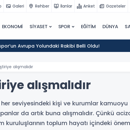
o
Galeri
Rehber
İlanlar
Anket
Gazeteler
EKONOMİ
SİYASET
SPOR
EĞİTİM
DÜNYA
SA
por’un Avrupa Yolundaki Rakibi Belli Oldu!
tiriye alışmalıdır
iriye alışmalıdır
in her seviyesindeki kişi ve kurumlar kamuoyu
 yapanlar da artık buna alışmalıdır. Çünkü aci
 kuruluşlarının toplum hayatı içindeki önem v