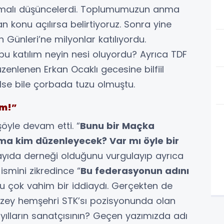
şmalı düşüncelerdi. Toplumumuzun anma
 konu açılırsa belirtiyoruz. Sonra yine
n Günleri’ne milyonlar katılıyordu.
bu katılım neyin nesi oluyordu? Ayrıca TDF
enlenen Erkan Ocaklı gecesine bilfiil
eğilse bile çorbada tuzu olmuştu.
um!”
öyle devam etti. “
Bunu bir Maçka
ma kim düzenleyecek? Var mı öyle bir
sayıda derneği olduğunu vurgulayıp ayrıca
smini zikredince “
Bu federasyonun adını
Bu çok vahim bir iddiaydı. Gerçekten de
düzey hemşehri STK’sı pozisyonunda olan
lların sanatçısının? Geçen yazımızda adı