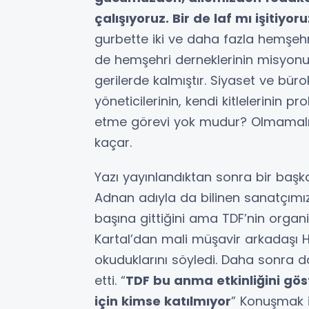
çalışıyoruz. Bir de laf mı işitiyor
gurbette iki ve daha fazla hemşehr
de hemşehri derneklerinin misyonu
gerilerde kalmıştır. Siyaset ve büro
yöneticilerinin, kendi kitlelerinin 
etme görevi yok mudur? Olmamalı m
kaçar.
Yazı yayınlandıktan sonra bir baş
Adnan adıyla da bilinen sanatçımız
başına gittiğini ama TDF’nin orga
Kartal’dan mali müşavir arkadaşı Hü
okuduklarını söyledi. Daha sonra d
etti. “
TDF bu anma etkinliğini göst
için kimse katılmıyor
” Konuşmak i