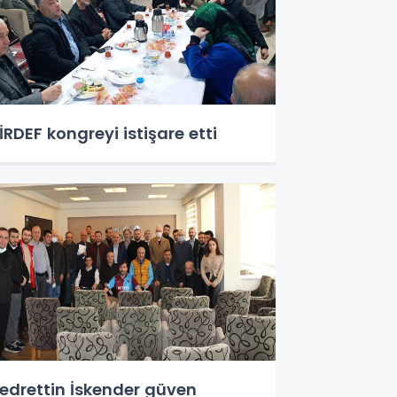
İRDEF kongreyi istişare etti
edrettin İskender güven