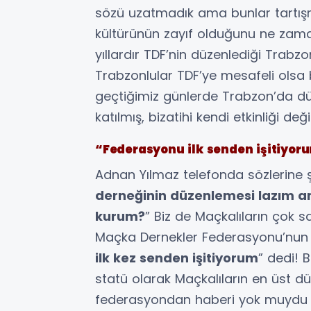
sözü uzatmadık ama bunlar tartı
kültürünün zayıf olduğunu ne zaman
yıllardır TDF’nin düzenlediği Trabzo
Trabzonlular TDF’ye mesafeli olsa 
geçtiğimiz günlerde Trabzon’da düz
katılmış, bizatihi kendi etkinliği d
“Federasyonu ilk senden işitiyor
Adnan Yılmaz telefonda sözlerine ş
derneğinin düzenlemesi lazım a
kurum?
” Biz de Maçkalıların çok 
Maçka Dernekler Federasyonu’nun i
ilk kez senden işitiyorum
” dedi! 
statü olarak Maçkalıların en üst 
federasyondan haberi yok muydu yı