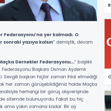
R
er Federasyonu’na yer kalmadı. O
r sonraki yazıya kalsın
” demiştik, devam
e Maçka Dernekler Federasyonu...
” başlıklı
r Federasyonu Başkanı Osman Aydemir
ti. Sevgili başkan hiçbir zaman ihlal etmediği
O
rak her zaman görüşebildiğimiz halde Maçka
disiyle herhangi bir görüş alışverişinde
e sitemde bulunuyordu. Fakat bu hiç
duk ama yakın zamana kadar. Bir ay