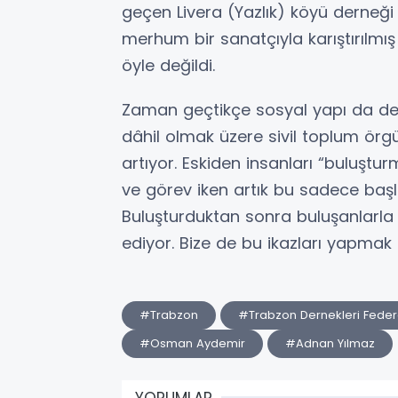
geçen Livera (Yazlık) köyü derneği 
merhum bir sanatçıyla karıştırılmış
öyle değildi.
Zaman geçtikçe sosyal yapı da deği
dâhil olmak üzere sivil toplum örgü
artıyor. Eskiden insanları “buluştu
ve görev iken artık bu sadece başl
Buluşturduktan sonra buluşanlarla 
ediyor. Bize de bu ikazları yapmak
#Trabzon
#Trabzon Dernekleri Fede
#Osman Aydemir
#Adnan Yılmaz
YORUMLAR