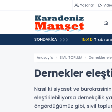
Yazarlar
Vide
15:40
SONDAKİKA
Trabzons
Anasayfa
SİVİL TOPLUM
Dernekler eleş
Dernekler eleşt
Nasıl ki siyaset ve bürokrasin
eleştirilebiliyorsa dernekçilik
öngördüğümüz gibi, sivil toplum