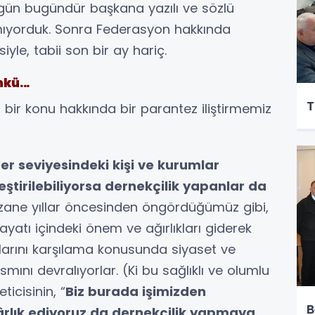
gün bugündür başkana yazılı ve sözlü
şamıyorduk. Sonra Federasyon hakkında
yle, tabii son bir ay hariç.
kü...
T
bir konu hakkında bir parantez iliştirmemiz
her seviyesindeki kişi ve kurumlar
tirilebiliyorsa dernekçilik yapanlar da
ane yıllar öncesinden öngördüğümüz gibi,
ayatı içindeki önem ve ağırlıkları giderek
çlarını karşılama konusunda siyaset ve
smını devralıyorlar. (Ki bu sağlıklı ve olumlu
ticisinin, “
Biz burada işimizden
B
rlık ediyoruz da dernekçilik yapmaya