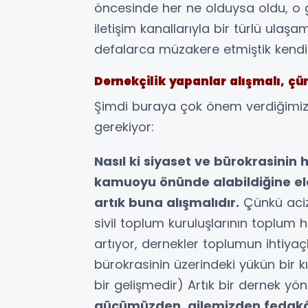
öncesinde her ne olduysa oldu, o 
iletişim kanallarıyla bir türlü ula
defalarca müzakere etmiştik kendisi
Dernekçilik yapanlar alışmalı, çün
Şimdi buraya çok önem verdiğimiz 
gerekiyor:
Nasıl ki siyaset ve bürokrasinin 
kamuoyu önünde alabildiğine eleş
artık buna alışmalıdır.
Çünkü aciz
sivil toplum kuruluşlarının toplum h
artıyor, dernekler toplumun ihtiya
bürokrasinin üzerindeki yükün bir kı
bir gelişmedir) Artık bir dernek yöne
gücümüzden, ailemizden fedakâ