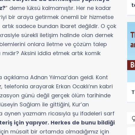
t
uz?
” deme lüksü kalmamıştır. Her ne kadar
iyi bir araya getirmek önemli bir hizmetse
 artık sadece bundan ibaret değildir. O çok
krasiyle sürekli iletişim halinde olan dernek
problemlerini onlara iletme ve çözüm talep
ıdır? Aksini iddia etmek artık komik
ka açıklama Adnan Yılmaz’dan geldi. Kont
, telefonla arayarak Erkan Ocaklı’nın kabri
T
nizasyon günü değil gerçek ölüm tarihinde
seyin Sağlam ile gittiğini, Kur’an
a aynen yazmam ricasıyla şu ifadeleri sarf
Ç
eriş için yapıyor. Herkes de bunu bildiği
çin müsait bir ortamda olmadığımız için