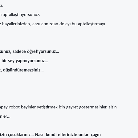
z.
 aptallaştırıyorsunuz.
 hayallerinizden, arzularınızdan dolayı bu aptallaştırmayı
yorsunuz, sadece öğretiyorsunuz…
ka bir şey yapmıyorsunuz…
z, düşündüremezsiniz…
apay-robot beyinler yetiştirmek için gayret göstermesinler, sizin
inler…
in çocuklarınız… Nasıl kendi ellerinizle onları çağın