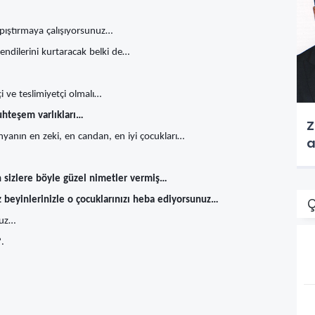
 yapıştırmaya çalışıyorsunuz…
endilerini kurtaracak belki de…
i ve teslimiyetçi olmalı…
uhteşem varlıkları…
Z
ünyanın en zeki, en candan, en iyi çocukları…
a
h sizlere böyle güzel nimetler vermiş…
z beyinlerinizle o çocuklarınızı heba ediyorsunuz…
Ç
nuz…
.