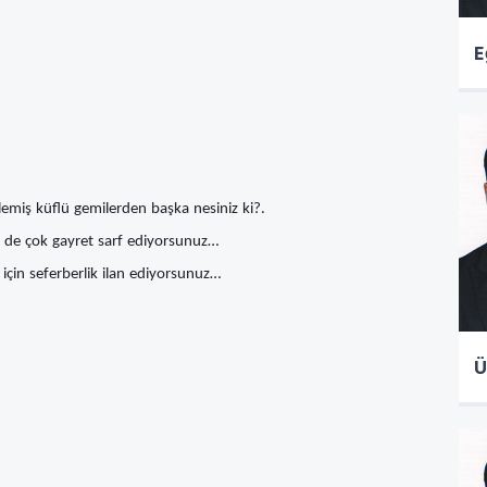
E
lemiş küflü gemilerden başka nesiniz ki?.
ne de çok gayret sarf ediyorsunuz…
çin seferberlik ilan ediyorsunuz…
Ü