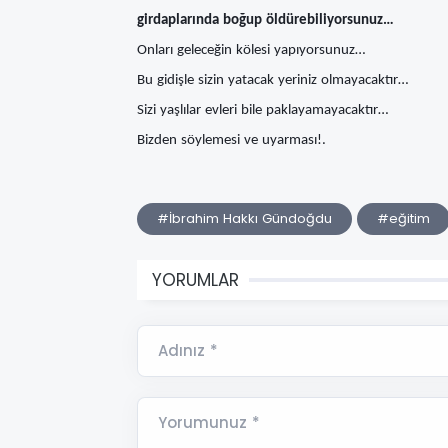
girdaplarında boğup öldürebiliyorsunuz…
Onları geleceğin kölesi yapıyorsunuz…
Bu gidişle sizin yatacak yeriniz olmayacaktır…
Sizi yaşlılar evleri bile paklayamayacaktır…
Bizden söylemesi ve uyarması!.
#İbrahim Hakkı Gündoğdu
#eğitim
YORUMLAR
Adınız *
Yorumunuz *