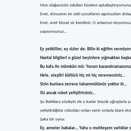
Nice olağanüstü zekâları böylece aptallaştırıyorsunu
Evet, dünyanın en zeki çocuklarını egonuzdan dolayı
Evet, evet bizzat siz kendiniz: O anlamsız-doyumsuz
yapıyorsunuz…
Ey yetkililer, ey sizler de: Bilin ki eğitim vermi
Hantal bilgileri o güzel beyinlere yığmaktan baş
Bu kafa ile mümkün mü: Yorum kazandıramazsını
Hele, eleştiri kültürü hiç mi hiç veremezsiniz…
Sizin bunlara zerrece tahammülünüz yoktur ki…
Siz ancak robot yetiştirirsiniz…
Şu Batılılara söyleyin de o kadar büyük uğraşlarla y
yetiştirdiğiniz robotları onları verin onlarla idare ets
Şaka bir yana:
Ey, anneler babalar… Yahu o muhteşem varlıklar siz