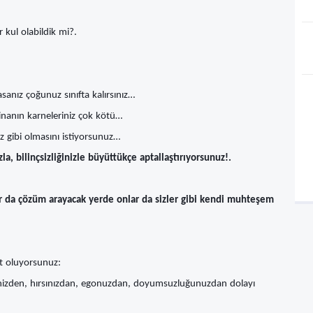
r kul olabildik mi?.
sanız çoğunuz sınıfta kalırsınız…
nanın karneleriniz çok kötü…
iz gibi olmasını istiyorsunuz…
la, bilinçsizliğinizle büyüttükçe aptallaştırıyorsunuz!.
lar da çözüm arayacak yerde onlar da sizler gibi kendi muhteşem
t oluyorsunuz:
ğinizden, hırsınızdan, egonuzdan, doyumsuzluğunuzdan dolayı