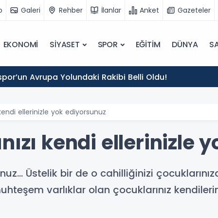
o
Galeri
Rehber
İlanlar
Anket
Gazeteler
EKONOMİ
SİYASET
SPOR
EĞİTİM
DÜNYA
SA
por’un Avrupa Yolundaki Rakibi Belli Oldu!
kendi ellerinizle yok ediyorsunuz
nızı kendi ellerinizle 
unuz… Üstelik bir de o cahilliğinizi çocuklarını
uhteşem varlıklar olan çocuklarınız kendileri