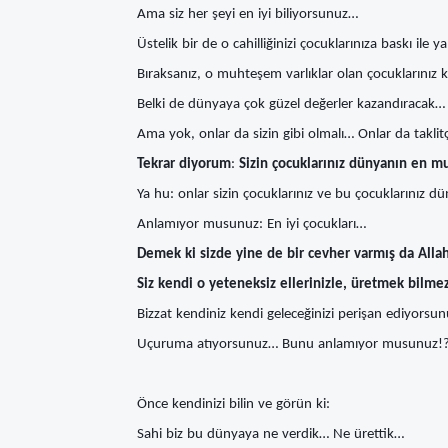
Ama siz her şeyi en iyi biliyorsunuz…
Üstelik bir de o cahilliğinizi çocuklarınıza baskı ile
Bıraksanız, o muhteşem varlıklar olan çocuklarınız k
Belki de dünyaya çok güzel değerler kazandıracak…
Ama yok, onlar da sizin gibi olmalı… Onlar da taklitç
Tekrar diyorum
:
Sizin çocuklarınız dünyanın en m
Ya hu: onlar sizin çocuklarınız ve bu çocuklarınız d
Anlamıyor musunuz: En iyi çocukları…
Demek ki sizde yine de bir cevher varmış da Alla
Siz kendi o yeteneksiz ellerinizle, üretmek bilme
Bizzat kendiniz kendi geleceğinizi perişan ediyorsu
Uçuruma atıyorsunuz… Bunu anlamıyor musunuz!?
Önce kendinizi bilin ve görün ki:
Sahi biz bu dünyaya ne verdik… Ne ürettik…