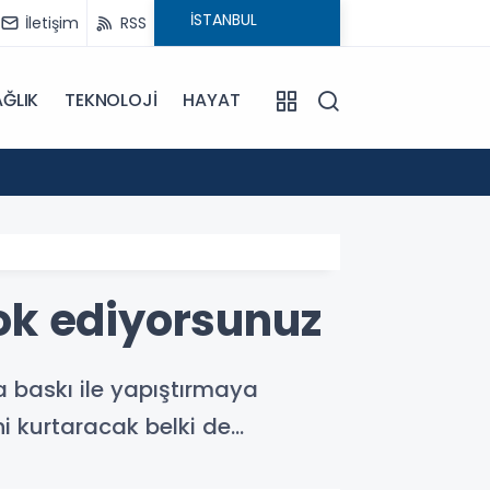
İletişim
RSS
ĞLIK
TEKNOLOJİ
HAYAT
15:55
Sümela
yok ediyorsunuz
za baskı ile yapıştırmaya
ni kurtaracak belki de…