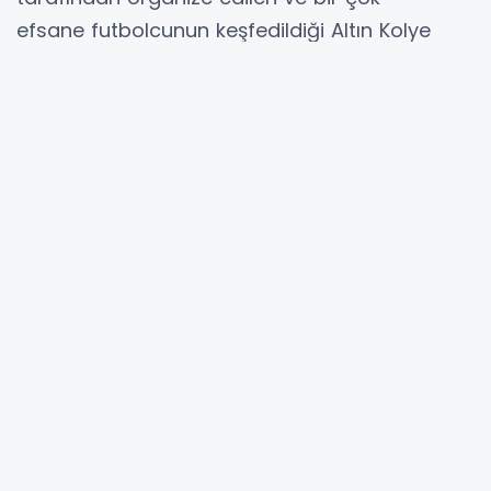
efsane futbolcunun keşfedildiği Altın Kolye
Futbol Turnuvası 35 yıl aradan sonra önceki
yıl yeniden
hayat bulmuştu.
BNU Altın Kolye Futbol Turnuvası’nın üçüncüsü
Trabzon Futbol Tarihi’nin efsane
isimlerinden ve turnuvanın ilk düzenleyicisi
Özkan Sümer adına oynanacak.
Bizim Neslin Uşakları Derneği tarafından
geleneksel hale getirilen ve bu yıl
üçüncüsü düzenlenecek olan turnuva 2005 ve
2006 doğumlu futbolcuların yarışacağı tek
kategoride