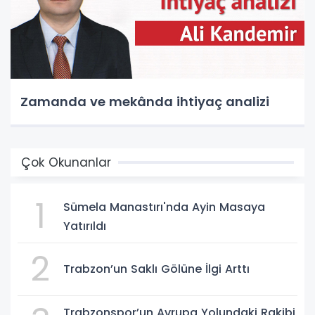
Zamanda ve mekânda ihtiyaç analizi
Çok Okunanlar
1
Sümela Manastırı'nda Ayin Masaya
Yatırıldı
2
Trabzon’un Saklı Gölüne İlgi Arttı
Trabzonspor’un Avrupa Yolundaki Rakibi