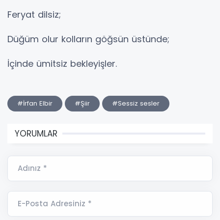
Feryat dilsiz;
Düğüm olur kolların göğsün üstünde;
İçinde ümitsiz bekleyişler.
#İrfan Elbir
#Şiir
#Sessiz sesler
YORUMLAR
Adınız *
E-Posta Adresiniz *