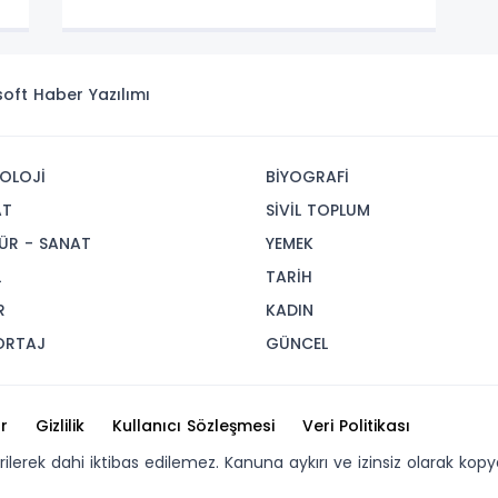
isoft
Haber Yazılımı
OLOJİ
BİYOGRAFİ
AT
SİVİL TOPLUM
ÜR - SANAT
YEMEK
L
TARİH
R
KADIN
ORTAJ
GÜNCEL
r
Gizlilik
Kullanıcı Sözleşmesi
Veri Politikası
erilerek dahi iktibas edilemez. Kanuna aykırı ve izinsiz olarak 