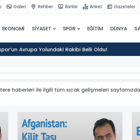
o
Galeri
Rehber
İlanlar
Anket
Gazeteler
EKONOMİ
SİYASET
SPOR
EĞİTİM
DÜNYA
SA
por’un Avrupa Yolundaki Rakibi Belli Oldu!
tere haberleri ile ilgili tüm sıcak gelişmeleri sayfamızda