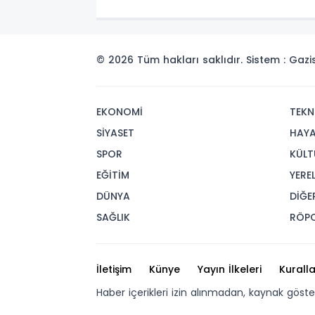
© 2026 Tüm hakları saklıdır. Sistem : Gaz
EKONOMİ
TEKN
SİYASET
HAY
SPOR
KÜLT
EĞİTİM
YERE
DÜNYA
DİĞE
SAĞLIK
RÖP
İletişim
Künye
Yayın İlkeleri
Kuralla
Haber içerikleri izin alınmadan, kaynak göst