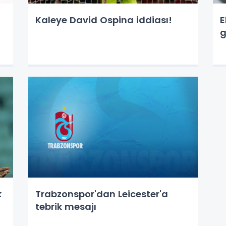
Kaleye David Ospina iddiası!
E
g
k
Trabzonspor'dan Leicester'a
tebrik mesajı