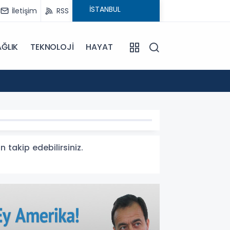
İletişim
RSS
ĞLIK
TEKNOLOJİ
HAYAT
15:55
Sümela
n takip edebilirsiniz.