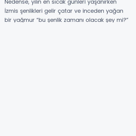
Nedense, yılın en sıcak günleri yaşanırken
İzmis şenlikleri gelir çatar ve inceden yağan
bir yağmur “bu şenlik zamanı olacak şey mi?”
dedirtir herkesin keyfinin kaçmasına vesile
olurdu.
Tam da fındık toplama zamanına denk gelen
bu gün, hem dinlenmek, hem de eğlenmek için
bulunmaz bir fırsat olurdu.
Nenem inekleri çıkarmış, kapının önünde
benim sabahın mahmurluğu üzerimde, isteksiz
halimi seyrederken tembihini de ilave etmeyi
eksik bırakmıyordu.
“Bana bak, öğleye kadar bunları doyur, ondan