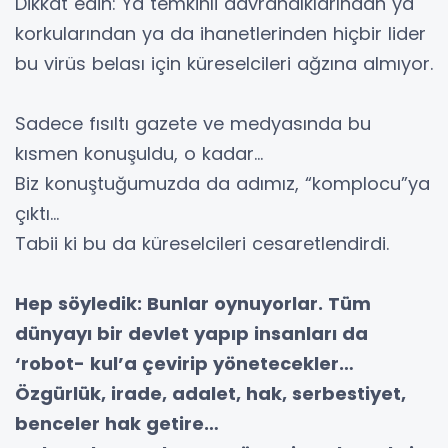
Dikkat edin: Ya temkinli davrandıklarından ya
korkularından ya da ihanetlerinden hiçbir lider
bu virüs belası için küreselcileri ağzına almıyor.
Sadece fısıltı gazete ve medyasında bu
kısmen konuşuldu, o kadar…
Biz konuştuğumuzda da adımız, “komplocu”ya
çıktı…
Tabii ki bu da küreselcileri cesaretlendirdi.
Hep söyledik: Bunlar oynuyorlar. Tüm
dünyayı bir devlet yapıp insanları da
‘robot- kul’a çevirip yönetecekler…
Özgürlük, irade, adalet, hak, serbestiyet,
benceler hak getire…