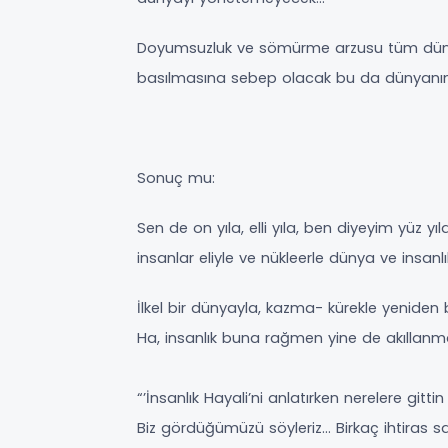
Doyumsuzluk ve sömürme arzusu tüm dünya
basılmasına sebep olacak bu da dünyanı
Sonuç mu:
Sen de on yıla, elli yıla, ben diyeyim yüz y
insanlar eliyle ve nükleerle dünya ve insanlı
İlkel bir dünyayla, kazma- kürekle yenide
Ha, insanlık buna rağmen yine de akıllanm
“’İnsanlık Hayali’ni anlatırken nerelere gi
Biz gördüğümüzü söyleriz… Birkaç ihtiras sah