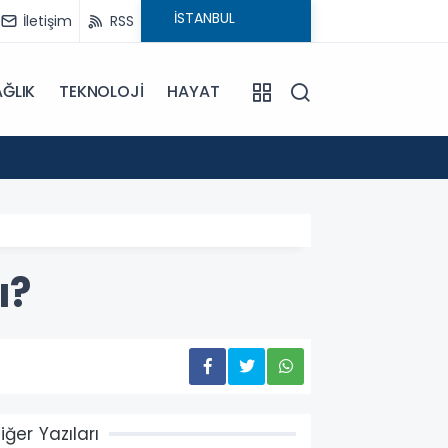
İletişim
RSS
ĞLIK
TEKNOLOJİ
HAYAT
15:55
Sümela
ı?
iğer Yazıları