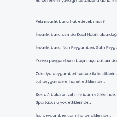
Bu cesetlerin yaydığı hastalıklarla daha mi
Peki insanlık bunu hak edecek midir?
İnsanlık bunu aslında Kabil Habil’i öldür
İnsanlık bunu: Nuh Peygamberi, Salih Peyg
Yahya peygamberin başını uçurduklarınd
Zekeriya peygamberi testere ile kestikleri
Lut peygambere ihanet ettiklerinde…
Sokrat’ı baldıran zehri ile idam ettiklerinde
Spartacus’u yok ettiklerinde…
İsa peygamberi çarmıha gerdiklerinde…