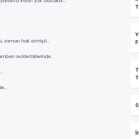
lyarlarca insan yok olacaktır…
T
Y
düğü zaman hak etmişti…
F
amberi reddettiklerinde…
T
a…
T
nde…
S
…
İ