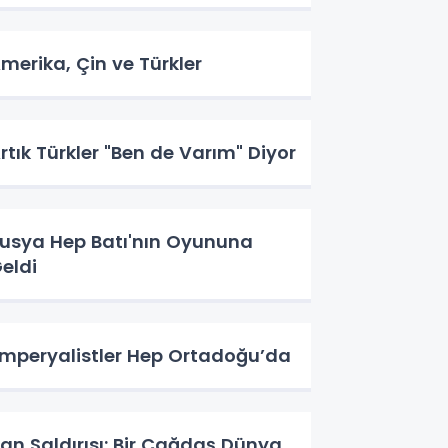
merika, Çin ve Türkler
rtık Türkler "Ben de Varım" Diyor
usya Hep Batı'nın Oyununa
eldi
mperyalistler Hep Ortadoğu’da
ran Saldırısı: Bir Çağdaş Dünya