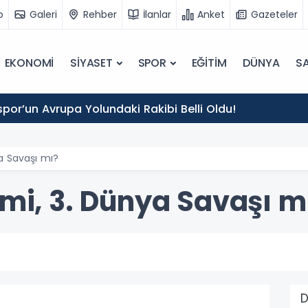
o
Galeri
Rehber
İlanlar
Anket
Gazeteler
EKONOMİ
SİYASET
SPOR
EĞİTİM
DÜNYA
SA
por’un Avrupa Yolundaki Rakibi Belli Oldu!
ya Savaşı mı?
 mi, 3. Dünya Savaşı m
D