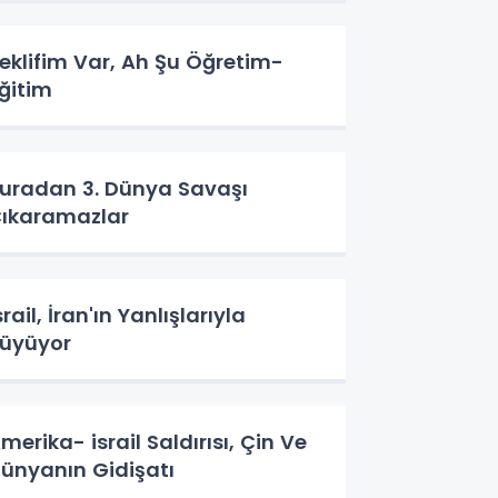
eklifim Var, Ah Şu Öğretim-
ğitim
uradan 3. Dünya Savaşı
ıkaramazlar
srail, İran'ın Yanlışlarıyla
üyüyor
merika- israil Saldırısı, Çin Ve
ünyanın Gidişatı