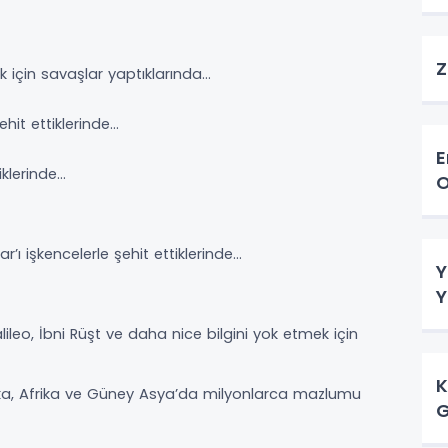
Z
için savaşlar yaptıklarında…
ehit ettiklerinde…
Em
iklerinde…
O
 işkencelerle şehit ettiklerinde…
Y
Y
ileo, İbni Rüşt ve daha nice bilgini yok etmek için
K
rika, Afrika ve Güney Asya’da milyonlarca mazlumu
G