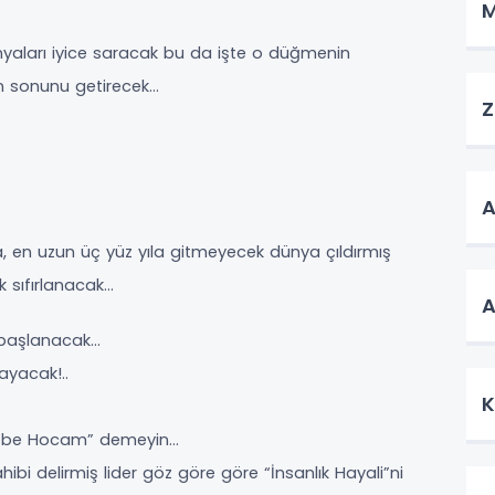
M
ları iyice saracak bu da işte o düğmenin
n sonunu getirecek…
Z
A
ıla, en uzun üç yüz yıla gitmeyecek dünya çıldırmış
k sıfırlanacak…
A
n başlanacak…
ayacak!..
K
ttin be Hocam” demeyin…
ibi delirmiş lider göz göre göre “İnsanlık Hayali”ni