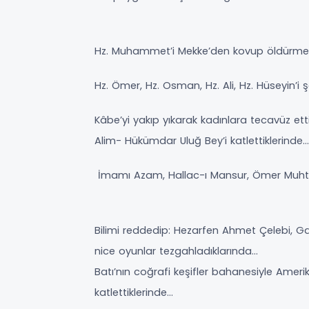
Hz. Muhammet’i Mekke’den kovup öldürmek 
Hz. Ömer, Hz. Osman, Hz. Ali, Hz. Hüseyin’i ş
Kâbe’yi yakıp yıkarak kadınlara tecavüz ett
Alim- Hükümdar Uluğ Bey’i katlettiklerinde…
İmamı Azam, Hallac-ı Mansur, Ömer Muhtar’ı
Bilimi reddedip: Hezarfen Ahmet Çelebi, Gal
nice oyunlar tezgahladıklarında…
Batı’nın coğrafi keşifler bahanesiyle Ame
katlettiklerinde…