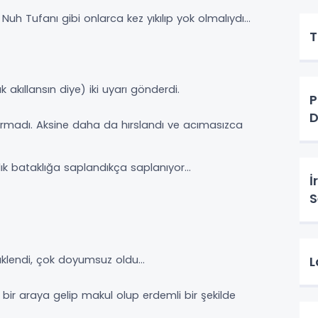
uh Tufanı gibi onlarca kez yıkılıp yok olmalıydı…
T
akıllansın diye) iki uyarı gönderdi.
P
D
ıkarmadı. Aksine daha da hırslandı ve acımasızca
anlık bataklığa saplandıkça saplanıyor…
İ
S
yüklendi, çok doyumsuz oldu…
L
l bir araya gelip makul olup erdemli bir şekilde