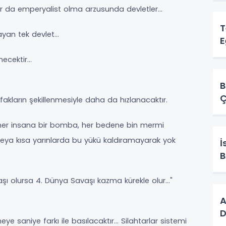
ar da emperyalist olma arzusunda devletler…
T
ayan tek devlet…
E
enecektir…
B
Ç
akların şekillenmesiyle daha da hızlanacaktır.
her insana bir bomba, her bedene bin mermi
veya kısa yarınlarda bu yükü kaldıramayarak yok
İ
B
aşı olursa 4. Dünya Savaşı kazma kürekle olur…"
A
D
e saniye farkı ile basılacaktır… Silahtarlar sistemi