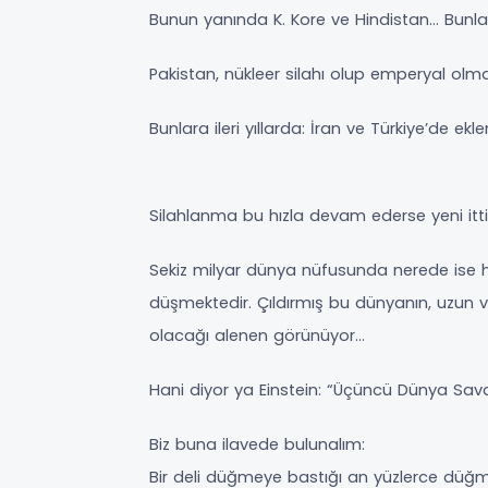
Bunun yanında K. Kore ve Hindistan… Bunl
Pakistan, nükleer silahı olup emperyal olm
Bunlara ileri yıllarda: İran ve Türkiye’de ekl
Silahlanma bu hızla devam ederse yeni ittif
Sekiz milyar dünya nüfusunda nerede ise 
düşmektedir. Çıldırmış bu dünyanın, uzun 
olacağı alenen görünüyor…
Hani diyor ya Einstein: “Üçüncü Dünya Sav
Biz buna ilavede bulunalım:
Bir deli düğmeye bastığı an yüzlerce düğmey