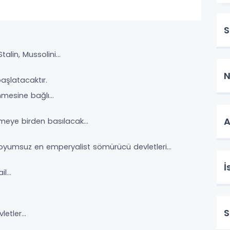
S
Stalin, Mussolini…
N
aşlatacaktır.
nmesine bağlı…
A
ğmeye birden basılacak…
doyumsuz en emperyalist sömürücü devletleri…
İ
ail…
S
vletler…