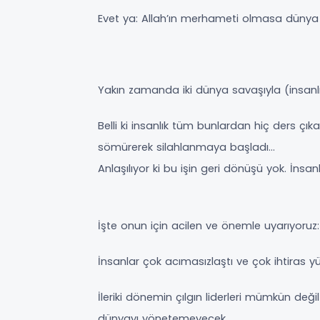
Evet ya: Allah’ın merhameti olmasa dünya N
Yakın zamanda iki dünya savaşıyla (insanlık 
Belli ki insanlık tüm bunlardan hiç ders ç
sömürerek silahlanmaya başladı…
Anlaşılıyor ki bu işin geri dönüşü yok. İns
İşte onun için acilen ve önemle uyarıyoruz:
İnsanlar çok acımasızlaştı ve çok ihtiras 
İleriki dönemin çılgın liderleri mümkün deği
dünyayı yönetemeyecek…