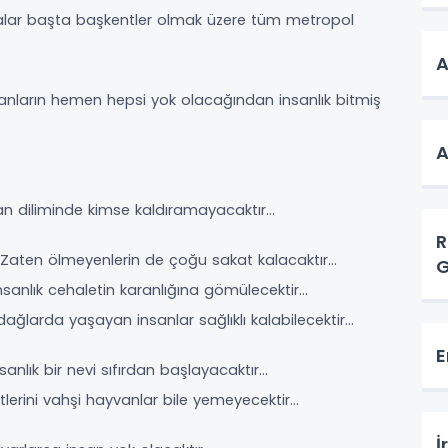
alar başta başkentler olmak üzere tüm metropol
A
sanların hemen hepsi yok olacağından insanlık bitmiş
A
aman diliminde kimse kaldıramayacaktır…
R
 Zaten ölmeyenlerin de çoğu sakat kalacaktır…
G
nsanlık cehaletin karanlığına gömülecektir…
ğlarda yaşayan insanlar sağlıklı kalabilecektir…
E
sanlık bir nevi sıfırdan başlayacaktır…
lerini vahşi hayvanlar bile yemeyecektir…
İ