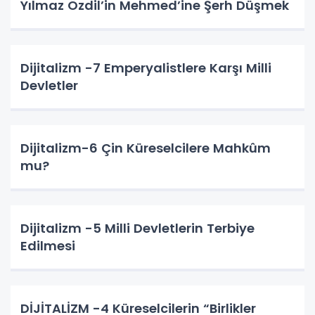
Yılmaz Özdil’in Mehmed’ine Şerh Düşmek
Dijitalizm -7 Emperyalistlere Karşı Milli
Devletler
Dijitalizm-6 Çin Küreselcilere Mahkûm
mu?
Dijitalizm -5 Milli Devletlerin Terbiye
Edilmesi
DİJİTALİZM -4 Küreselcilerin “Birlikler