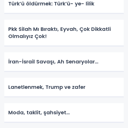
Türk’ü öldürmek: Türk’ü- ye- lilik
Pkk Silah Mı Bıraktı, Eyvah, Çok Dikkatli
Olmalıyız Çok!
İran-İsrail Savaşı, Ah Senaryolar...
Lanetlenmek, Trump ve zafer
Moda, taklit, şahsiyet...