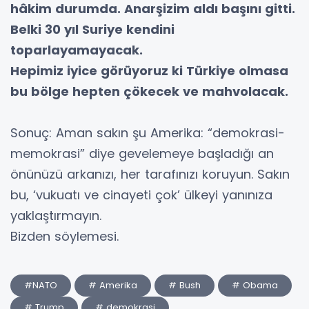
hâkim durumda. Anarşizim aldı başını gitti.
Belki 30 yıl Suriye kendini
toparlayamayacak.
Hepimiz iyice görüyoruz ki Türkiye olmasa
bu bölge hepten çökecek ve mahvolacak.
Sonuç: Aman sakın şu Amerika: “demokrasi-
memokrasi” diye gevelemeye başladığı an
önünüzü arkanızı, her tarafınızı koruyun. Sakın
bu, ‘vukuatı ve cinayeti çok’ ülkeyi yanınıza
yaklaştırmayın.
Bizden söylemesi.
#NATO
# Amerika
# Bush
# Obama
# Trump
# demokrasi