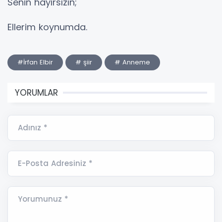
Senin hayırsızın;
Ellerim koynumda.
#İrfan Elbir
# şiir
# Anneme
YORUMLAR
Adınız *
E-Posta Adresiniz *
Yorumunuz *