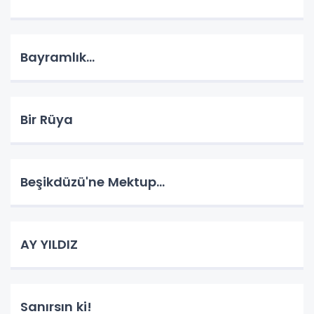
Bayramlık...
Bir Rüya
Beşikdüzü'ne Mektup...
AY YILDIZ
Sanırsın ki!