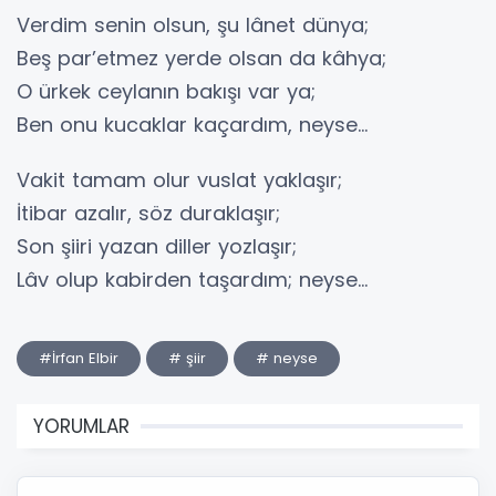
Verdim senin olsun, şu lânet dünya;
Beş par’etmez yerde olsan da kâhya;
O ürkek ceylanın bakışı var ya;
Ben onu kucaklar kaçardım, neyse…
Vakit tamam olur vuslat yaklaşır;
İtibar azalır, söz duraklaşır;
Son şiiri yazan diller yozlaşır;
Lâv olup kabirden taşardım; neyse…
#İrfan Elbir
# şiir
# neyse
YORUMLAR