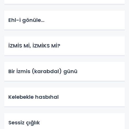
Ehl-i gönüle...
İZMİS Mİ, İZMİKS Mİ?
Bir İzmis (karabdal) günü
Kelebekle hasbıhal
Sessiz çığlık