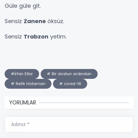
Güle güle git.
Sensiz
Zanene
öksüz.
Sensiz
Trabzon
yetim.
#İrfan Elbir
# Bir dostun ardından
# Refik Hotaman
# covid-19
YORUMLAR
Adınız *