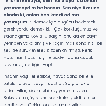
“Ellerim kırılaydı, dilim lal olaydı da onları
yazmasaydım be hocam. Sen niye üzerine
alındın ki, onları ben kendi adıma
yazmıştım..”
demek için bugünü beklemek
gerekiyordu demek ki… Çok korktuğumuz ve
sakındığımız Kovid 19 salgını onu da en zayıf
yerinden yakalamış ve kaçınılmaz sona hızlı bir
şekilde sürükleyerek bizden ayırmıştı. Refik
Hotaman hocam, yine bizden daha çabuk
davrandı, dediğini yaptı.
İnsanın yaşı ilerledikçe, hayat daha bir elle
tutulur oluyor sevgili dostlar. Su gibi akıp
giden yıllar, sicim gibi kayıyor elimizden..
Bakıyorum şöyle gerilere kimler geldi, kimler
geçti diye… Çekip topluyorum o yılları