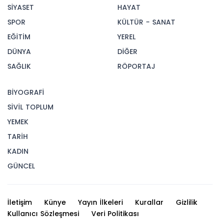
SİYASET
HAYAT
SPOR
KÜLTÜR - SANAT
EĞİTİM
YEREL
DÜNYA
DİĞER
SAĞLIK
RÖPORTAJ
BİYOGRAFİ
SİVİL TOPLUM
YEMEK
TARİH
KADIN
GÜNCEL
İletişim
Künye
Yayın İlkeleri
Kurallar
Gizlilik
Kullanıcı Sözleşmesi
Veri Politikası