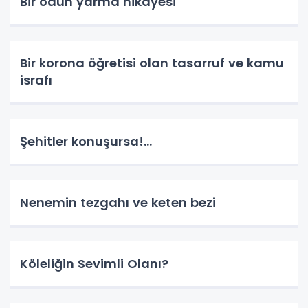
Bir odun yarma hikayesi
Bir korona öğretisi olan tasarruf ve kamu
israfı
Şehitler konuşursa!...
Nenemin tezgahı ve keten bezi
Köleliğin Sevimli Olanı?