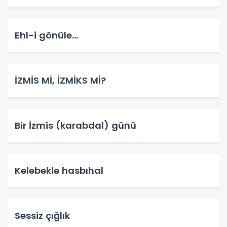
Ehl-i gönüle...
İZMİS Mİ, İZMİKS Mİ?
Bir İzmis (karabdal) günü
Kelebekle hasbıhal
Sessiz çığlık